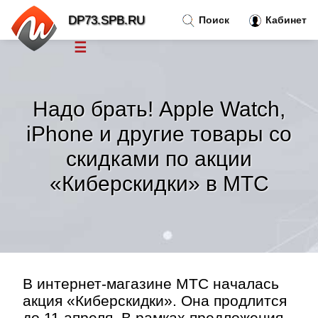
DP73.SPB.RU
Поиск
Кабинет
☰
Новости
»
Надо брать! Apple Watch,
Тренды новостей
»
iPhone и другие товары со
скидками по акции
Рубрики
»
«Киберскидки» в МТС
Правила
»
Контакт
»
В интернет-магазине МТС началась
акция «Киберскидки». Она продлится
до 11 апреля. В рамках предложения