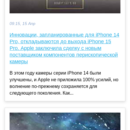
09:15, 15 Апр
Инновации, запланированные для iPhone 14
Pro, откладываются до выхода iPhone 15
Pro. Apple заключила сделку с новым
поставщиком компонентов перископической
камеры
В этом году камеры серии iPhone 14 были
улучшены, и Apple не приложила 100% усилий, но
волнение по-прежнему сохраняется для
следующего поколения. Как...