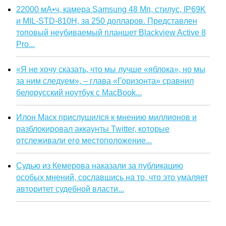
22000 мА•ч, камера Samsung 48 Мп, стилус, IP69K
и MIL-STD-810H, за 250 долларов. Представлен
топовый неубиваемый планшет Blackview Active 8
Pro...
«Я не хочу сказать, что мы лучше «яблока», но мы
за ним следуем», – глава «Горизонта» сравнил
белорусский ноутбук с MacBook...
Илон Маск прислушился к мнению миллионов и
разблокировал аккаунты Twitter, которые
отслеживали его местоположение...
Судью из Кемерова наказали за публикацию
особых мнений, сославшись на то, что это умаляет
авторитет судебной власти...