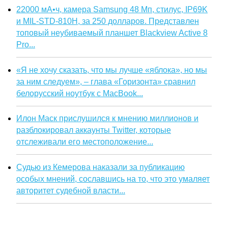
22000 мА•ч, камера Samsung 48 Мп, стилус, IP69K
и MIL-STD-810H, за 250 долларов. Представлен
топовый неубиваемый планшет Blackview Active 8
Pro...
«Я не хочу сказать, что мы лучше «яблока», но мы
за ним следуем», – глава «Горизонта» сравнил
белорусский ноутбук с MacBook...
Илон Маск прислушился к мнению миллионов и
разблокировал аккаунты Twitter, которые
отслеживали его местоположение...
Судью из Кемерова наказали за публикацию
особых мнений, сославшись на то, что это умаляет
авторитет судебной власти...