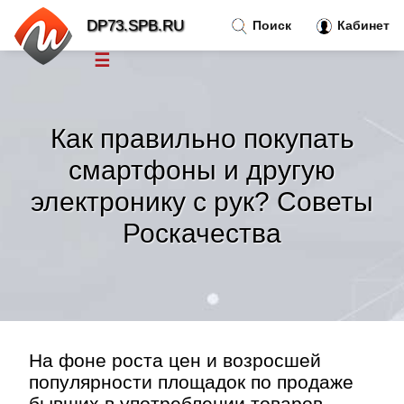
DP73.SPB.RU
Поиск
Кабинет
☰
Новости
»
Как правильно покупать
Тренды новостей
»
смартфоны и другую
электронику с рук? Советы
Рубрики
»
Роскачества
Правила
»
Контакт
»
На фоне роста цен и возросшей
популярности площадок по продаже
бывших в употреблении товаров