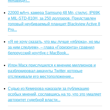
ненавидят...
22000 мА•ч, камера Samsung 48 Мп, стилус, IP69K
и MIL-STD-810H, за 250 долларов. Представлен
топовый неубиваемый планшет Blackview Active 8
Pro...
«Я не хочу сказать, что мы лучше «яблока», но мы
за ним следуем», – глава «Горизонта» сравнил
белорусский ноутбук с MacBook...
Илон Маск прислушился к мнению миллионов и
разблокировал аккаунты Twitter, которые
отслеживали его местоположение...
Судью из Кемерова наказали за публикацию
особых мнений, сославшись на то, что это умаляет
авторитет судебной власти...