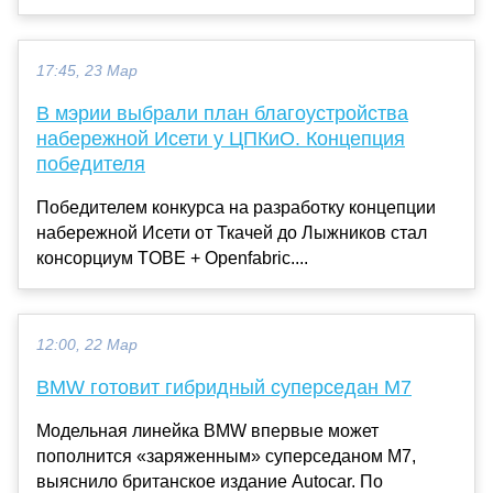
17:45, 23 Мар
В мэрии выбрали план благоустройства
набережной Исети у ЦПКиО. Концепция
победителя
Победителем конкурса на разработку концепции
набережной Исети от Ткачей до Лыжников стал
консорциум TOBE + Openfabric....
12:00, 22 Мар
BMW готовит гибридный суперседан М7
Модельная линейка BMW впервые может
пополнится «заряженным» суперседаном M7,
выяснило британское издание Autocar. По