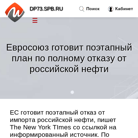
DP73.SPB.RU
Поиск
Кабинет
☰
Новости
»
Евросоюз готовит поэтапный
Тренды новостей
»
план по полному отказу от
российской нефти
Рубрики
»
Правила
»
Контакт
»
ЕС готовит поэтапный отказ от
импорта российской нефти, пишет
The New York TImes со ссылкой на
информированный источник. По