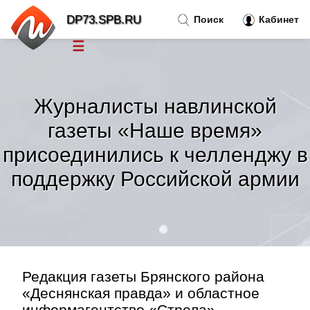
DP73.SPB.RU
Поиск
Кабинет
☰
Новости
»
Журналисты навлинской
Тренды новостей
»
газеты «Наше время»
присоединились к челленджу в
Рубрики
»
поддержку Российской армии
Правила
»
Контакт
»
Редакция газеты Брянского района
«Деснянская правда» и областное
информагентство «Стрела»