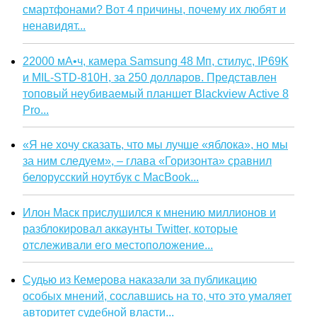
смартфонами? Вот 4 причины, почему их любят и
ненавидят...
22000 мА•ч, камера Samsung 48 Мп, стилус, IP69K
и MIL-STD-810H, за 250 долларов. Представлен
топовый неубиваемый планшет Blackview Active 8
Pro...
«Я не хочу сказать, что мы лучше «яблока», но мы
за ним следуем», – глава «Горизонта» сравнил
белорусский ноутбук с MacBook...
Илон Маск прислушился к мнению миллионов и
разблокировал аккаунты Twitter, которые
отслеживали его местоположение...
Судью из Кемерова наказали за публикацию
особых мнений, сославшись на то, что это умаляет
авторитет судебной власти...