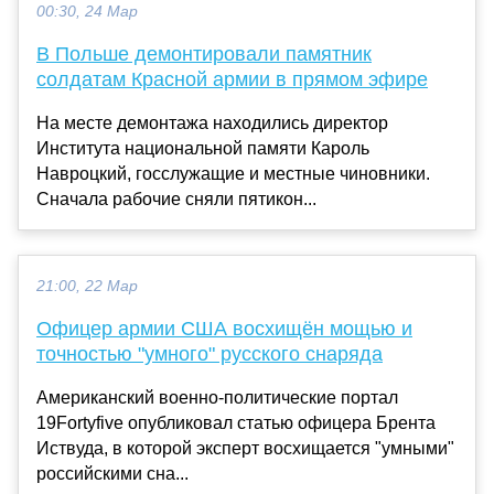
00:30, 24 Мар
В Польше демонтировали памятник
солдатам Красной армии в прямом эфире
На месте демонтажа находились директор
Института национальной памяти Кароль
Навроцкий, госслужащие и местные чиновники.
Сначала рабочие сняли пятикон...
21:00, 22 Мар
Офицер армии США восхищён мощью и
точностью "умного" русского снаряда
Американский военно-политические портал
19Fortyfive опубликовал статью офицера Брента
Иствуда, в которой эксперт восхищается "умными"
российскими сна...