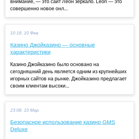
внимание, — это сайт Леон зеркало. Leon — это
совершенно новое онл...
10:18, 10 Фев
Казино Джойказино — основные
характеристики
Казино Джойказино было основано на
сегодняшний день является одним из крупнейших
игорных сайтов на рынке. Джойказино предлагает
своим клиентам высоки...
23:08, 10 Мар
Безопасное использование казино GMS
Deluxe