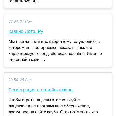
гарантирует ч...
00:04, 07 Ноя
Казино Лото. Ру
Мы приглашаем вас к короткому вступлению, в
котором мы постараемся показать вам, что
характеризует бренд lotorucasino.online. Именно
это онлайн-казин...
20:54, 25 Апр
Регистрация в онлайн-казино
Чтобы играть на деньги, используйте
лицензионное программное обеспечение,
доступное на сайте клуба. Стоит отметить, что