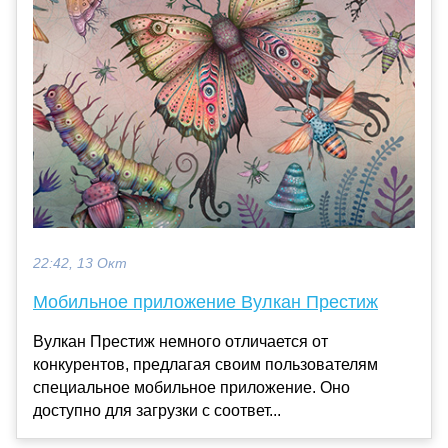
22:42, 13 Окт
Мобильное приложение Вулкан Престиж
Вулкан Престиж немного отличается от
конкурентов, предлагая своим пользователям
специальное мобильное приложение. Оно
доступно для загрузки с соответ...