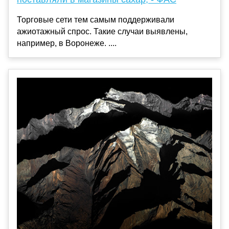
Торговые сети тем самым поддерживали
ажиотажный спрос. Такие случаи выявлены,
например, в Воронеже. ....