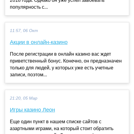
2018 года. Однако он уже успел завоевать
популярность с...
11:57, 06 Окт
Акции в онлайн-казино
После регистрации в онлайн казино вас ждет
приветственный бонус. Конечно, он предназначен
только для людей, у которых уже есть учетные
записи, поэтом...
21:20, 05 Мар
Игры казино Леон
Еще один пункт в нашем списке сайтов с
азартными играми, на который стоит обратить