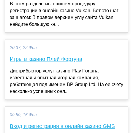
В этом разделе мы опишем процедуру
регистрации в онлайн казино Vulkan. Вот это шаг
за шагом: В правом верхнем углу сайта Vulkan
найдите большую кн...
20:37, 22 Фев
Игры в казино Плей Фортуна
Дистрибьютор услуг казино Play Fortuna —
известная и опытная игорная компания,
работающая под именем BP Group Ltd. На ее счету
несколько успешных онл...
09:59, 16 Фев
Вход и регистрация в онлайн казино GMS