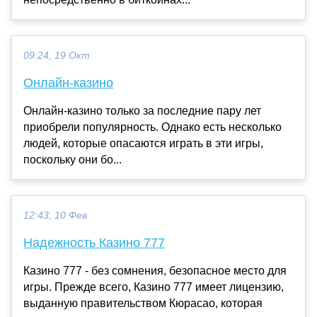
09:24, 19 Окт
Онлайн-казино
Онлайн-казино только за последние пару лет
приобрели популярность. Однако есть несколько
людей, которые опасаются играть в эти игры,
поскольку они бо...
12:43, 10 Фев
Надежность Казино 777
Казино 777 - без сомнения, безопасное место для
игры. Прежде всего, Казино 777 имеет лицензию,
выданную правительством Кюрасао, которая