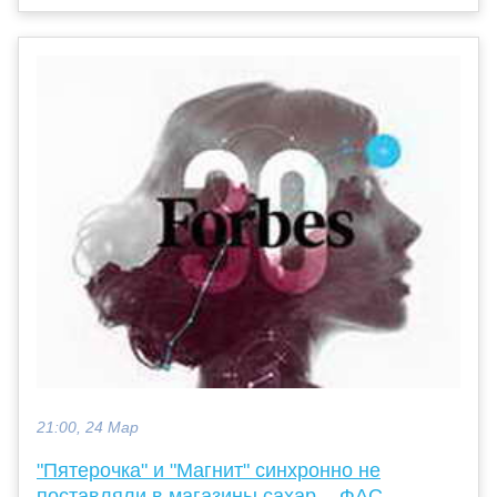
21:00, 24 Мар
"Пятерочка" и "Магнит" синхронно не
поставляли в магазины сахар, - ФАС