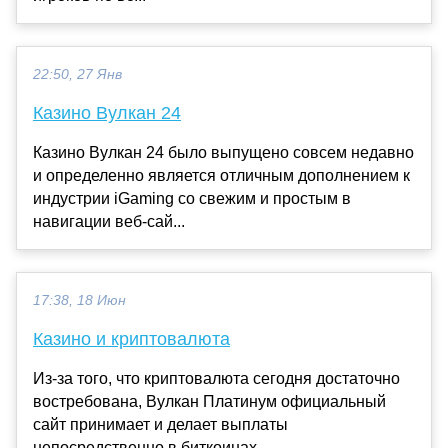
22:50, 27 Янв
Казино Вулкан 24
Казино Вулкан 24 было выпущено совсем недавно
и определенно является отличным дополнением к
индустрии iGaming со свежим и простым в
навигации веб-сай...
17:38, 18 Июн
Казино и криптовалюта
Из-за того, что криптовалюта сегодня достаточно
востребована, Вулкан Платинум официальный
сайт принимает и делает выплаты
непосредственно в биткоинах...