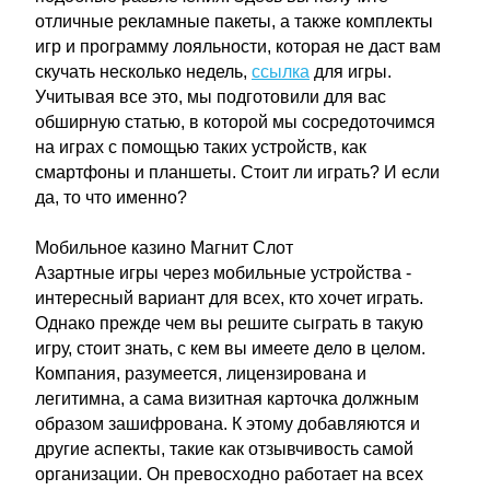
отличные рекламные пакеты, а также комплекты
игр и программу лояльности, которая не даст вам
скучать несколько недель,
ссылка
для игры.
Учитывая все это, мы подготовили для вас
обширную статью, в которой мы сосредоточимся
на играх с помощью таких устройств, как
смартфоны и планшеты. Стоит ли играть? И если
да, то что именно?
Мобильное казино Магнит Слот
Азартные игры через мобильные устройства -
интересный вариант для всех, кто хочет играть.
Однако прежде чем вы решите сыграть в такую
игру, стоит знать, с кем вы имеете дело в целом.
Компания, разумеется, лицензирована и
легитимна, а сама визитная карточка должным
образом зашифрована. К этому добавляются и
другие аспекты, такие как отзывчивость самой
организации. Он превосходно работает на всех