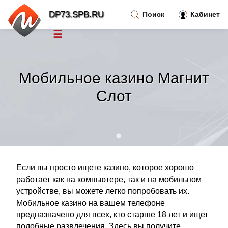
DP73.SPB.RU
Поиск
Кабинет
☰
Новости
»
Мобильное казино Магнит
Тренды новостей
»
Слот
Рубрики
»
Правила
»
Если вы просто ищете казино, которое хорошо
Контакт
»
работает как на компьютере, так и на мобильном
устройстве, вы можете легко попробовать их.
Мобильное казино на вашем телефоне
предназначено для всех, кто старше 18 лет и ищет
подобные развлечения. Здесь вы получите