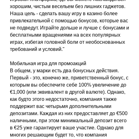
хорошим, чистым весельем без лишних гаджетов.
Наша цель - сделать вашу игру в казино более
привлекательной с помощью бонусов, которые вас
не подведут. Играйте дольше и лучше с бонусами и
бесплатными вращениями на всех популярных
играх, избегая головной боли от необоснованных
требований и условий."
Мобильная игра для промоакций
В общем, у марки есть два бонусных действия.
Первый - это, конечно же, приветственный бонус, с
которым вы обеспечите себе 100% увеличение до
€1,000 (или эквивалент в другой валюте). Однако,
как будто этого недостаточно, компания также
поддержит вас четырьмя дополнительными
депозитами. Каждая из них предоставляет до €500
наличными, при этом минимальный депозит всего
в €25 уже гарантирует ваше участие. Однако для
многих решающим будет то, что компания