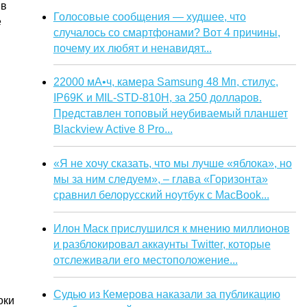
 в
Голосовые сообщения — худшее, что
е
случалось со смартфонами? Вот 4 причины,
почему их любят и ненавидят...
22000 мА•ч, камера Samsung 48 Мп, стилус,
IP69K и MIL-STD-810H, за 250 долларов.
Представлен топовый неубиваемый планшет
Blackview Active 8 Pro...
«Я не хочу сказать, что мы лучше «яблока», но
мы за ним следуем», – глава «Горизонта»
сравнил белорусский ноутбук с MacBook...
Илон Маск прислушился к мнению миллионов
и разблокировал аккаунты Twitter, которые
отслеживали его местоположение...
Судью из Кемерова наказали за публикацию
оки