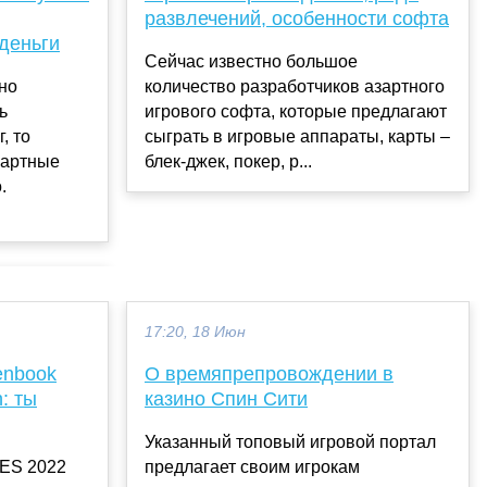
развлечений, особенности софта
деньги
Сейчас известно большое
тно
количество разработчиков азартного
ь
игрового софта, которые предлагают
, то
сыграть в игровые аппараты, карты –
зартные
блек-джек, покер, р...
.
17:20, 18 Июн
enbook
О времяпрепровождении в
: ты
казино Спин Сити
Указанный топовый игровой портал
CES 2022
предлагает своим игрокам