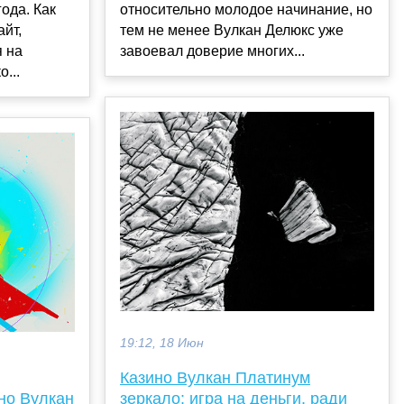
года. Как
относительно молодое начинание, но
айт,
тем не менее Вулкан Делюкс уже
я на
завоевал доверие многих...
...
19:12, 18 Июн
Казино Вулкан Платинум
но Вулкан
зеркало: игра на деньги, ради