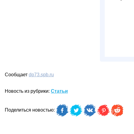
Сообщает
dp73.spb.ru
Новость из рубрики:
Статьи
Поделиться новостью: