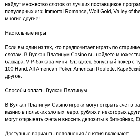
найдут множество слотов от лучших поставщиков програ
популярных игр: Immortal Romance, Wolf Gold, Valley of th
многие другие!
Настольные игры
Если вы один из тех, кто предпочитает играть по старин
слотам. В Вулкан Платинум Casino вы найдете множество
баккара, VIP-баккара мини, блэкджек, бонусный покер с ту
100 Hand, All American Poker, American Roulette, Карибск
другое.
Способы оплаты Вулкан Платинум
В Вулкан Платинум Casino игроки могут открыть счет в р
казино в польских злотых, евро, рублях и некоторых дру
могут открывать счета и вносить депозиты в биткойнах, E
Доступные варианты пополнения / снятия включают: