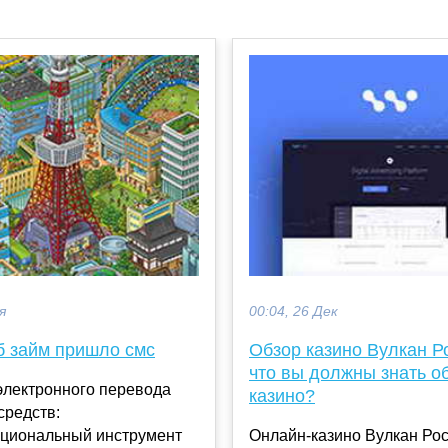
я
00:04, 26 Дек
б займ пришло смс
Обзор казино Вулкан Ро
что вы должны знать о
электронного перевода
казино?
средств:
циональный инструмент
Онлайн-казино Вулкан Ро