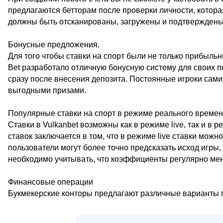
предлагаются бетторам после проверки личности, котор
должны быть отсканированы, загружены и подтверждены
Бонусные предложения.
Для того чтобы ставки на спорт были не только прибыльн
Bet разработало отличную бонусную систему для своих 
сразу после внесения депозита. Постоянные игроки сами 
выгодными призами.
Популярные ставки на спорт в режиме реального време
Ставки в Vulkanbet возможны как в режиме live, так и в
ставок заключается в том, что в режиме live ставки мож
пользователи могут более точно предсказать исход игры,
необходимо учитывать, что коэффициенты регулярно меня
Финансовые операции
Букмекерские конторы предлагают различные варианты 