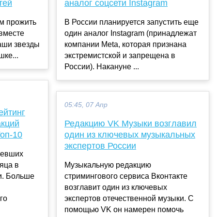
тей
аналог соцсети Instagram
ем прожить
В России планируется запустить еще
 вместе
один аналог Instagram (принадлежат
наши звезды
компании Meta, которая признана
ке...
экстремистской и запрещена в
России). Накануне ...
05:45, 07 Апр
ейтинг
акций
Редакцию VK Музыки возглавил
Топ-10
один из ключевых музыкальных
экспертов России
вевших
яца в
Музыкальную редакцию
и. Больше
стримингового сервиса Вконтакте
возглавит один из ключевых
го
экспертов отечественной музыки. С
помощью VK он намерен помочь