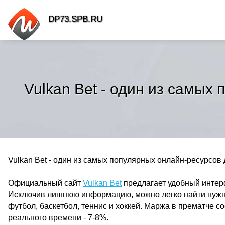
DP73.SPB.RU
Vulkan Bet - один из самых
Vulkan Bet - один из самых популярных онлайн-ресурсов 
Официальный сайт
Vulkan Bet
предлагает удобный интер
Исключив лишнюю информацию, можно легко найти нужную
футбол, баскетбол, теннис и хоккей. Маржа в прематче со
реального времени - 7-8%.