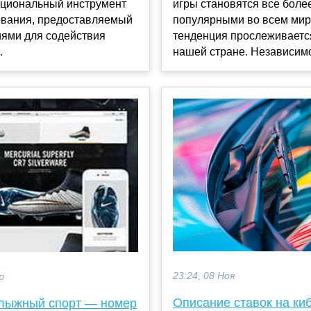
игры становятся все боле
циональный инструмент
популярными во всем мир
вания, предоставляемый
тенденция прослеживается
иями для содействия
нашей стране. Независимо о
.
23:24, 08 Ноя
р
Описание ставок на ки
 лыжный спорт — номер