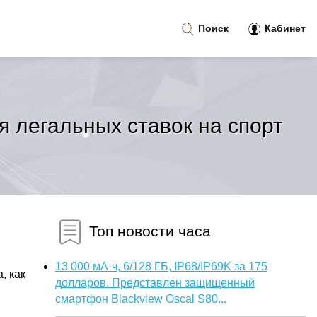
Поиск
Кабинет
я легальных ставок на спорт
Топ новости часа
13 000 мА·ч, 6/128 ГБ, IP68/IP69K за 175
, как
долларов. Представлен защищенный
смартфон Blackview Oscal S80...