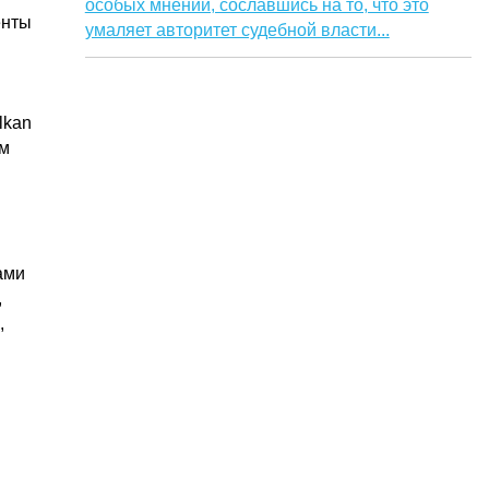
особых мнений, сославшись на то, что это
енты
умаляет авторитет судебной власти...
lkan
ам
ами
,
,