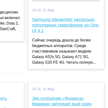
23:15, 31 Мар
дисциплин
ьи включал
Samsung обновляет несколько
ke, Dota 2,
популярных смартфонов до One
StarCraft,
UI 4.1
Сейчас очередь дошла до более
бюджетных аппаратов. Среди
счастливчиков называют модели
Galaxy A52s 5G, Galaxy A71 5G,
Galaxy S20 FE 4G. Читать полную...
15:15, 31 Мар
Пять
Экс-сотрудник «Яндекса»
Маринин запускает ещё один