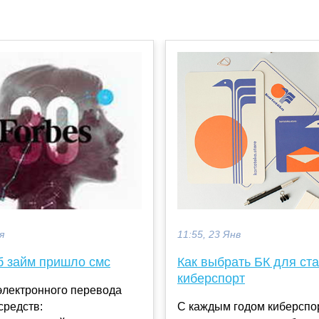
11:55, 23 Янв
я
Как выбрать БК для ста
б займ пришло смс
киберспорт
электронного перевода
С каждым годом киберсп
средств: