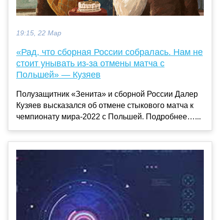
19:15, 22 Мар
«Рад, что сборная России собралась. Нам не
стоит унывать из-за отмены матча с
Польшей» — Кузяев
Полузащитник «Зенита» и сборной России Далер
Кузяев высказался об отмене стыкового матча к
чемпионату мира-2022 с Польшей. Подробнее…...