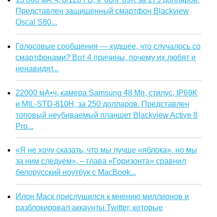
Представлен защищенный смартфон Blackview
Oscal S80...
Голосовые сообщения — худшее, что случалось со
смартфонами? Вот 4 причины, почему их любят и
ненавидят...
22000 мА•ч, камера Samsung 48 Мп, стилус, IP69K
и MIL-STD-810H, за 250 долларов. Представлен
топовый неубиваемый планшет Blackview Active 8
Pro...
«Я не хочу сказать, что мы лучше «яблока», но мы
за ним следуем», – глава «Горизонта» сравнил
белорусский ноутбук с MacBook...
Илон Маск прислушился к мнению миллионов и
разблокировал аккаунты Twitter, которые