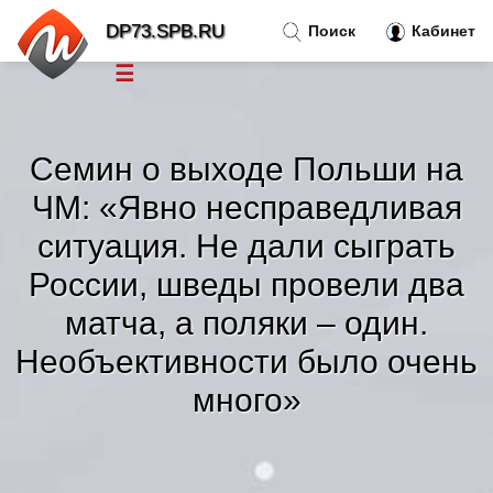
DP73.SPB.RU
Поиск
Кабинет
☰
Новости
»
Семин о выходе Польши на
Тренды новостей
»
ЧМ: «Явно несправедливая
ситуация. Не дали сыграть
Рубрики
»
России, шведы провели два
Правила
матча, а поляки – один.
»
Необъективности было очень
Контакт
»
много»