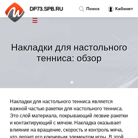
DP73.SPB.RU
Поиск
Кабинет
☰
Новости
»
Накладки для настольного
Тренды новостей
»
тенниса: обзор
Рубрики
»
Правила
»
Накладки для настольного тенниса является
Контакт
»
важной частью ракетки для настольного тенниса.
Это слой материала, покрывающий лезвие ракетки
и контактирующий с мячом. Накладка оказывает
влияние на вращение, скорость и контроль мяча,
что делает его ключевым элементом игры. В этой