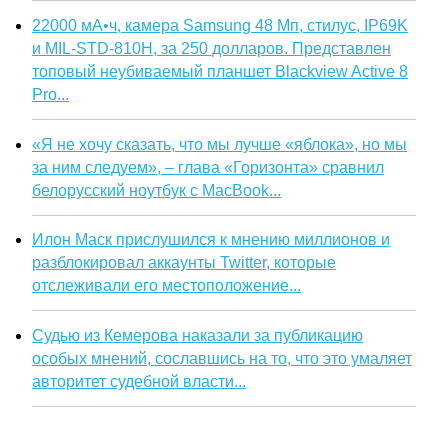
22000 мА•ч, камера Samsung 48 Мп, стилус, IP69K
и MIL-STD-810H, за 250 долларов. Представлен
топовый неубиваемый планшет Blackview Active 8
Pro...
«Я не хочу сказать, что мы лучше «яблока», но мы
за ним следуем», – глава «Горизонта» сравнил
белорусский ноутбук с MacBook...
Илон Маск прислушился к мнению миллионов и
разблокировал аккаунты Twitter, которые
отслеживали его местоположение...
Судью из Кемерова наказали за публикацию
особых мнений, сославшись на то, что это умаляет
авторитет судебной власти...