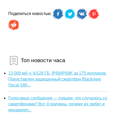
Поделиться новостью:
Топ новости часа
13 000 мА·ч, 6/128 ГБ, IP68/IP69K за 175 долларов.
Представлен защищенный смартфон Blackview
Oscal S80...
Голосовые сообщения — худшее, что случалось со
смартфонами? Вот 4 причины, почему их любят и
ненавидят...