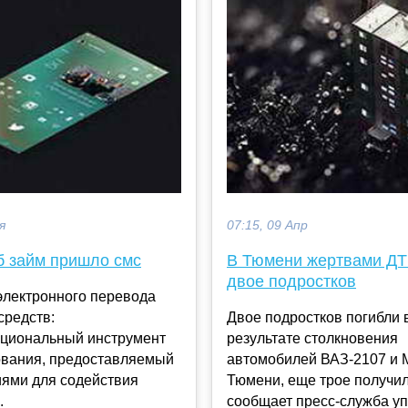
я
07:15, 09 Апр
б займ пришло смс
В Тюмени жертвами ДТ
двое подростков
электронного перевода
средств:
Двое подростков погибли 
циональный инструмент
результате столкновения
вания, предоставляемый
автомобилей ВАЗ-2107 и 
иями для содействия
Тюмени, еще трое получи
.
сообщает пресс-служба у