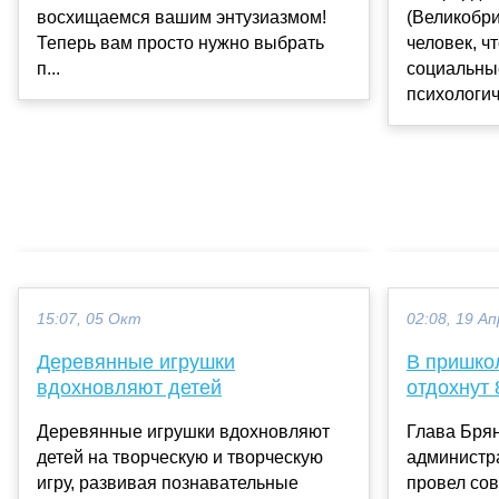
восхищаемся вашим энтузиазмом!
(Великобри
Теперь вам просто нужно выбрать
человек, чт
п...
социальны
психологиче
15:07, 05 Окт
02:08, 19 Ап
Деревянные игрушки
В пришко
вдохновляют детей
отдохнут 
Деревянные игрушки вдохновляют
Глава Брян
детей на творческую и творческую
админиcтр
игру, развивая познавательные
провел cо