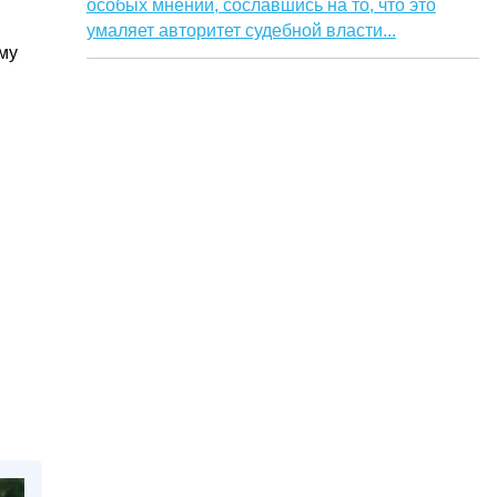
особых мнений, сославшись на то, что это
умаляет авторитет судебной власти...
му
.