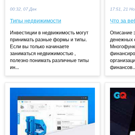
00:32, 07 Дек
17:51, 21 Но
Типы недвижимости
Что за ве
Инвестиции в недвижимость могут
Описание 
принимать разные формы и типы.
денежных 
Если вы только начинаете
Многофунк
заниматься недвижимостью ,
финансиро
полезно понимать различные типы
организац
ин...
финансов..