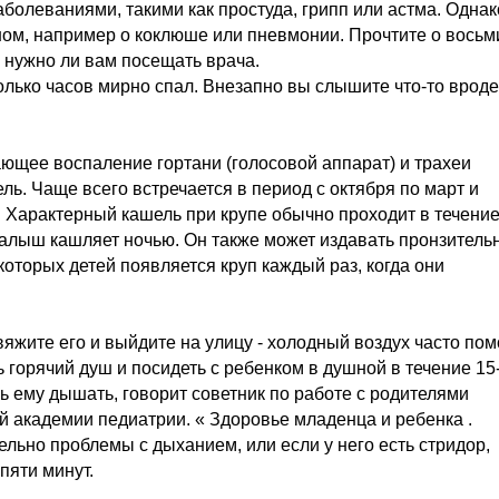
олеваниями, такими как простуда, грипп или астма. Однак
зном, например о коклюше или пневмонии. Прочтите о восьм
 нужно ли вам посещать врача.
олько часов мирно спал. Внезапно вы слышите что-то вроде
ющее воспаление гортани (голосовой аппарат) и трахеи
ль. Чаще всего встречается в период с октября по март и
. Характерный кашель при крупе обычно проходит в течение
малыш кашляет ночью. Он также может издавать пронзитель
оторых детей появляется круп каждый раз, когда они
вяжите его и выйдите на улицу - холодный воздух часто пом
 горячий душ и посидеть с ребенком в душной в течение 15
ь ему дышать, говорит советник по работе с родителями
 академии педиатрии. « Здоровье младенца и ребенка .
ельно проблемы с дыханием, или если у него есть стридор,
пяти минут.