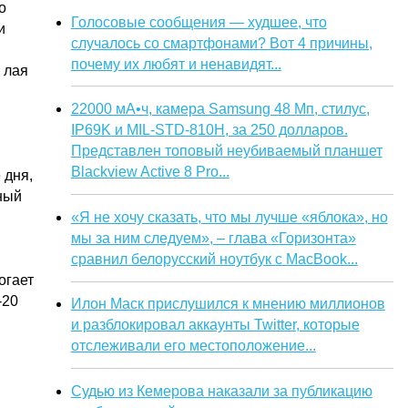
о
Голосовые сообщения — худшее, что
и
случалось со смартфонами? Вот 4 причины,
почему их любят и ненавидят...
 лая
22000 мА•ч, камера Samsung 48 Мп, стилус,
IP69K и MIL-STD-810H, за 250 долларов.
Представлен топовый неубиваемый планшет
Blackview Active 8 Pro...
 дня,
ный
«Я не хочу сказать, что мы лучше «яблока», но
мы за ним следуем», – глава «Горизонта»
сравнил белорусский ноутбук с MacBook...
огает
-20
Илон Маск прислушился к мнению миллионов
и разблокировал аккаунты Twitter, которые
отслеживали его местоположение...
Судью из Кемерова наказали за публикацию