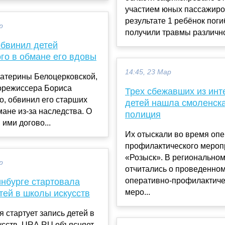
участием юных пассажиро
результате 1 ребёнок поги
р
получили травмы различной
обвинил детей
го в обмане его вдовы
14:45, 23 Мар
катерины Белоцерковской,
орежиссера Бориса
Трех сбежавших из инт
о, обвинил его старших
детей нашла смоленск
мане из-за наследства. О
полиция
ими догово...
Их отыскали во время опе
профилактического мероп
«Розыск». В регионально
р
отчитались о проведенно
оперативно-профилактич
инбурге стартовала
меро...
тей в школы искусств
я стартует запись детей в
сств. URA.RU объясняет,