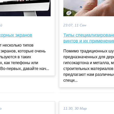
ай
23:07, 11 Сен
сорных экранов
Типы специализирован
винтов и их применени
 несколько типов
экранов, которые очень
Помимо традиционных шу
льзуются в таких
предназначенных для дер
х, как телефоны или
гипсокартона и металла, 
Во-первых, давайте нач...
строительных материалов
предлагают нам различны
специ...
р
11:30, 30 Мар