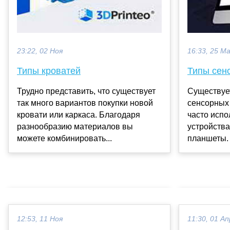
23:22, 02 Ноя
16:33, 25 М
Типы кроватей
Типы сен
Трудно представить, что существует
Существует
так много вариантов покупки новой
сенсорных 
кровати или каркаса. Благодаря
часто испо
разнообразию материалов вы
устройства
можете комбинировать...
планшеты. 
12:53, 11 Ноя
11:30, 01 Ап