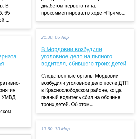
в. В
диабетом первого типа,
б, 65
прокомментировал в ходе «Прямо...
 ...
21:30, 06 Апр
В Мордовии возбудили
ерната
уголовное дело на пьяного
ая
водителя, сбившего троих детей
Следственные органы Мордовии
ративно-
возбудили уголовное дело после ДТП
риятия
в Краснослободском районе, когда
м УМВД
пьяный водитель сбил на обочине
м
троих детей. Об этом...
еском
13:30, 30 Мар