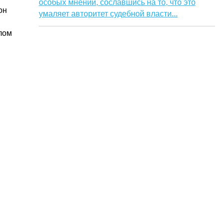
особых мнений, сославшись на то, что это
он
умаляет авторитет судебной власти...
лом