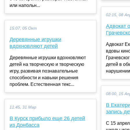
или напольн...
02:15, 08 Ап
Адвокат 
15:07, 05 Окт
Грачевско
Деревянные игрушки
Адвокат Е
вдохновляют детей
вдовы кин
Деревянные игрушки вдохновляют
Грачевског
детей на творческую и творческую
детей в об
игру, развивая познавательные
нарушении 
способности и навыки решения
проблем. Естественная текс...
08:00, 15 Ап
В Екатер
11:45, 31 Мар
запись де
В Курск прибыло еще 26 детей
С 15 апрел
из Донбасса
школы иску