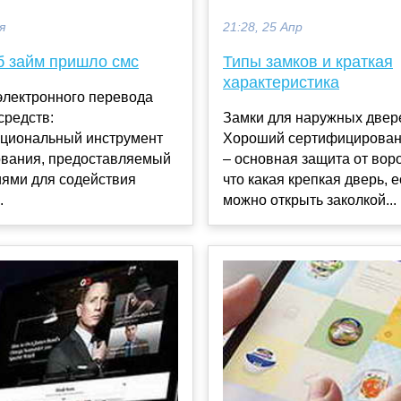
я
21:28, 25 Апр
б займ пришло смс
Типы замков и краткая
характеристика
электронного перевода
средств:
Замки для наружных двер
циональный инструмент
Хороший сертифицирован
вания, предоставляемый
– основная защита от вор
иями для содействия
что какая крепкая дверь, 
.
можно открыть заколкой...