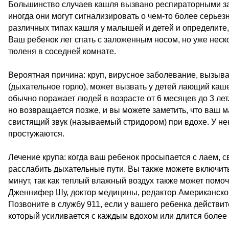
Большинство случаев кашля вызвано респираторными заб
иногда они могут сигнализировать о чем-то более серье
различных типах кашля у малышей и детей и определите,
Ваш ребенок лег спать с заложенным носом, но уже неск
тюленя в соседней комнате.
Вероятная причина: круп, вирусное заболевание, вызыва
(дыхательное горло), может вызвать у детей лающий каше
обычно поражает людей в возрасте от 6 месяцев до 3 лет
но возвращается позже, и вы можете заметить, что ваш 
свистящий звук (называемый стридором) при вдохе. У нек
простужаются.
Лечение крупа: когда ваш ребенок просыпается с лаем, с
расслабить дыхательные пути. Вы также можете включить
минут, так как теплый влажный воздух также может помоч
Дженнифер Шу, доктор медицины, редактор Американской
Позвоните в службу 911, если у вашего ребенка действит
который усиливается с каждым вдохом или длится более 