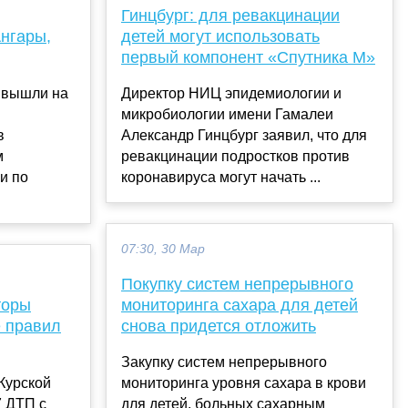
Гинцбург: для ревакцинации
нгары,
детей могут использовать
первый компонент «Спутника М»
а вышли на
Директор НИЦ эпидемиологии и
микробиологии имени Гамалеи
в
Александр Гинцбург заявил, что для
м
ревакцинации подростков против
и по
коронавируса могут начать ...
07:30, 30 Мар
Покупку систем непрерывного
торы
мониторинга сахара для детей
 правил
снова придется отложить
Закупку систем непрерывного
 Курской
мониторинга уровня сахара в крови
7 ДТП с
для детей, больных сахарным