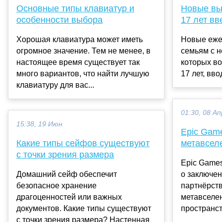
Основные типы клавиатур и
Новые вы
особенности выбора
17 лет вв
Хорошая клавиатура может иметь
Новые еже
огромное значение. Тем не менее, в
семьям с 
настоящее время существует так
которых во
много вариантов, что найти лучшую
17 лет, вво
клавиатуру для вас...
01:30, 08 Ап
15:38, 19 Июн
Epic Gam
Какие типы сейфов существуют
метавсел
с точки зрения размера
Epic Game
Домашний сейф обеспечит
о заключен
безопасное хранение
партнёрств
драгоценностей или важных
метавселе
документов. Какие типы существуют
пространст
с точки зрения размера? Настенная