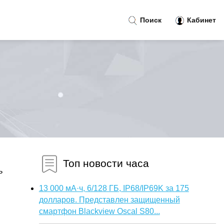
Поиск
Кабинет
Топ новости часа
ь
13 000 мА·ч, 6/128 ГБ, IP68/IP69K за 175
долларов. Представлен защищенный
смартфон Blackview Oscal S80...