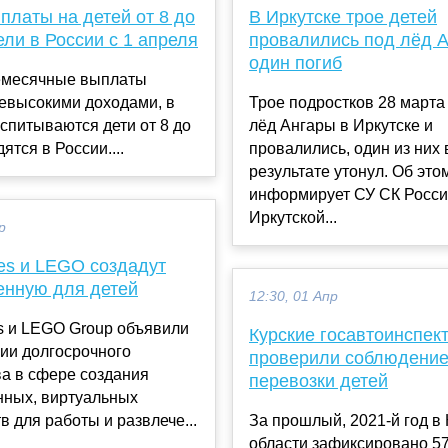
платы на детей от 8 до
В Иркутске трое детей
ели в России с 1 апреля
провалились под лёд А
один погиб
месячные выплаты
невысокими доходами, в
Трое подростков 28 март
спитываются дети от 8 до
лёд Ангары в Иркутске и
дятся в России....
провалились, один из них 
результате утонул. Об это
информирует СУ СК Росси
Иркутской...
р
es и LEGO создадут
енную для детей
12:30, 01 Апр
s и LEGO Group объявили
Курские госавтоинспек
ии долгосрочного
проверили соблюдение
а в сфере создания
перевозки детей
нных, виртуальных
в для работы и развлече...
За прошлый, 2021-й год в
области зафиксировано 5