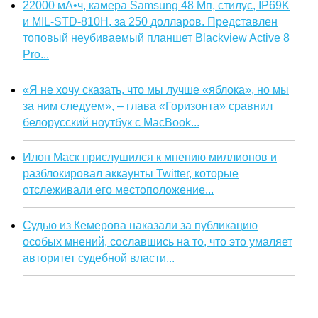
22000 мА•ч, камера Samsung 48 Мп, стилус, IP69K
и MIL-STD-810H, за 250 долларов. Представлен
топовый неубиваемый планшет Blackview Active 8
Pro...
«Я не хочу сказать, что мы лучше «яблока», но мы
за ним следуем», – глава «Горизонта» сравнил
белорусский ноутбук с MacBook...
Илон Маск прислушился к мнению миллионов и
разблокировал аккаунты Twitter, которые
отслеживали его местоположение...
Судью из Кемерова наказали за публикацию
особых мнений, сославшись на то, что это умаляет
авторитет судебной власти...