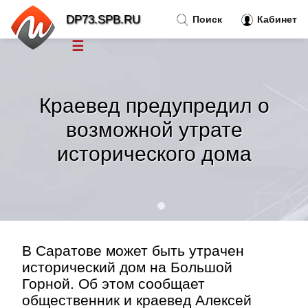
DP73.SPB.RU
Поиск
Кабинет
☰
Новости
»
Краевед предупредил о
Тренды новостей
»
возможной утрате
исторического дома
Рубрики
»
Правила
»
Контакт
»
В Саратове может быть утрачен
исторический дом на Большой
Горной. Об этом сообщает
общественник и краевед Алексей