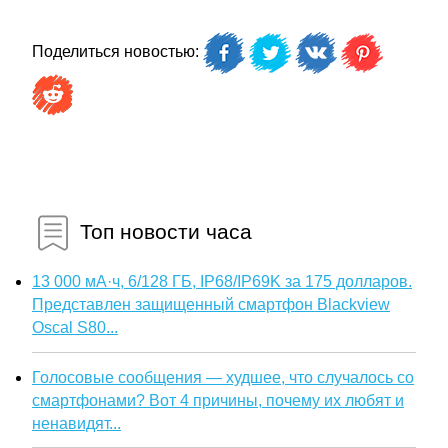
Поделиться новостью:
Топ новости часа
13 000 мА·ч, 6/128 ГБ, IP68/IP69K за 175 долларов.
Представлен защищенный смартфон Blackview
Oscal S80...
Голосовые сообщения — худшее, что случалось со
смартфонами? Вот 4 причины, почему их любят и
ненавидят...