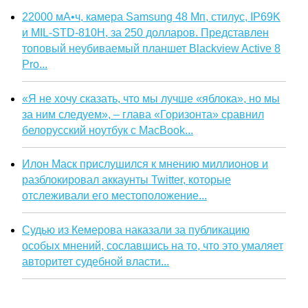
22000 мА•ч, камера Samsung 48 Мп, стилус, IP69K
и MIL-STD-810H, за 250 долларов. Представлен
топовый неубиваемый планшет Blackview Active 8
Pro...
«Я не хочу сказать, что мы лучше «яблока», но мы
за ним следуем», – глава «Горизонта» сравнил
белорусский ноутбук с MacBook...
Илон Маск прислушился к мнению миллионов и
разблокировал аккаунты Twitter, которые
отслеживали его местоположение...
Судью из Кемерова наказали за публикацию
особых мнений, сославшись на то, что это умаляет
авторитет судебной власти...