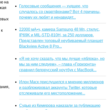
ию на
Голосовые сообщения — худшее, что
ижая
случалось со смартфонами? Вот 4 причины,
почему их любят и ненавидят...
невых
22000 мА•ч, камера Samsung 48 Мп, стилус,
 к
IP69K и MIL-STD-810H, за 250 долларов.
Представлен топовый неубиваемый планшет
Blackview Active 8 Pro...
«Я не хочу сказать, что мы лучше «яблока», но
мы за ним следуем», – глава «Горизонта»
сравнил белорусский ноутбук с MacBook...
Илон Маск прислушился к мнению миллионов
ания,
и разблокировал аккаунты Twitter, которые
отслеживали его местоположение...
Судью из Кемерова наказали за публикацию