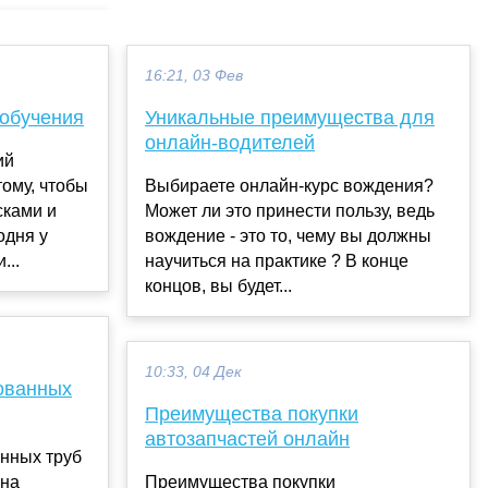
16:21, 03 Фев
обучения
Уникальные преимущества для
онлайн-водителей
ий
тому, чтобы
Выбираете онлайн-курс вождения?
сками и
Может ли это принести пользу, ведь
одня у
вождение - это то, чему вы должны
...
научиться на практике ? В конце
концов, вы будет...
10:33, 04 Дек
ованных
Преимущества покупки
автозапчастей онлайн
нных труб
 ​​
Преимущества покупки