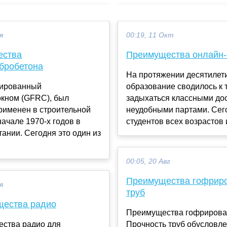
я
00:19, 11 Окт
ества
Преимущества онлайн-
бробетона
На протяжении десятилет
мированный
образование сводилось к 
окном (GFRC), был
задыхаться классными до
рименен в строительной
неудобными партами. Сег
начале 1970-х годов в
студентов всех возрастов и
ании. Сегодня это один из
00:05, 20 Авг
Преимущества гофрир
я
труб
щества радио
Преимущества гофрирова
ества радио для
Прочность труб обусловлена