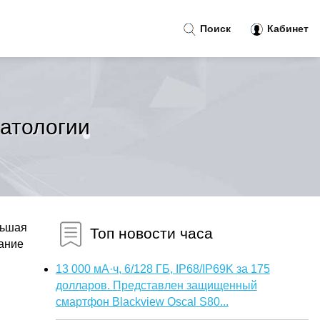
Поиск
Кабинет
атологии
льшая
Топ новости часа
вание
13 000 мА·ч, 6/128 ГБ, IP68/IP69K за 175
долларов. Представлен защищенный
смартфон Blackview Oscal S80...