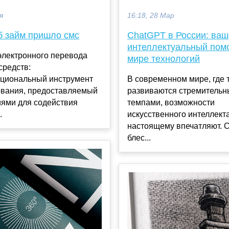
я
16:18, 28 Мар
б займ пришло смс
ChatGPT в России: ваш
интеллектуальный пом
электронного перевода
мире технологий
средств:
циональный инструмент
В современном мире, где 
вания, предоставляемый
развиваются стремитель
иями для содействия
темпами, возможности
.
искусственного интеллекта
настоящему впечатляют. C
блес...