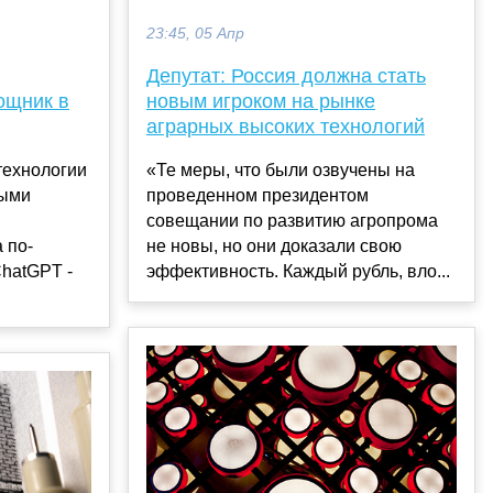
23:45, 05 Апр
Депутат: Россия должна стать
ощник в
новым игроком на рынке
аграрных высоких технологий
технологии
«Те меры, что были озвучены на
ными
проведенном президентом
совещании по развитию агропрома
 по-
не новы, но они доказали свою
hatGPT -
эффективность. Каждый рубль, вло...