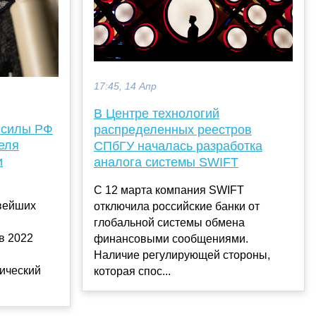
17:45, 14 Апр
В Центре технологий
 силы РФ
распределенных реестров
еля
СПбГУ началась разработка
и
аналога системы SWIFT
С 12 марта компания SWIFT
овейших
отключила российские банки от
глобальной системы обмена
в 2022
финансовыми сообщениями.
Наличие регулирующей стороны,
тический
которая спос...