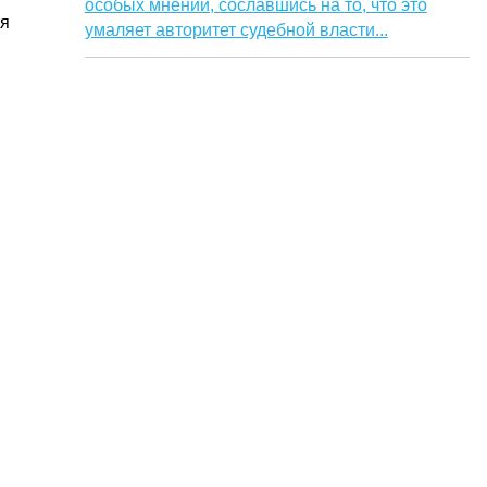
особых мнений, сославшись на то, что это
мя
умаляет авторитет судебной власти...