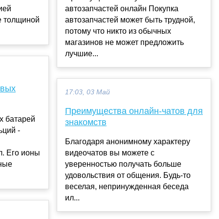
ией
автозапчастей онлайн Покупка
не толщиной
автозапчастей может быть трудной,
потому что никто из обычных
магазинов не может предложить
лучшие...
евых
17:03, 03 Май
Преимущества онлайн-чатов для
х батарей
знакомств
ьций -
Благодаря анонимному характеру
. Его ионы
видеочатов вы можете с
ные
уверенностью получать больше
удовольствия от общения. Будь-то
веселая, непринужденная беседа
ил...