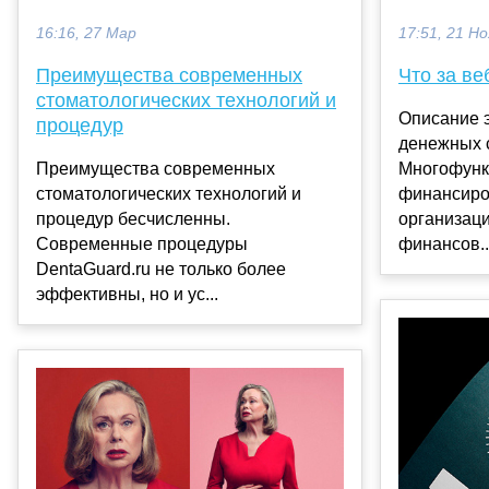
17:51, 21 Но
16:16, 27 Мар
Что за ве
Преимущества современных
стоматологических технологий и
Описание 
процедур
денежных 
Многофунк
Преимущества современных
финансиро
стоматологических технологий и
организац
процедур бесчисленны.
финансов..
Современные процедуры
DentaGuard.ru не только более
эффективны, но и ус...