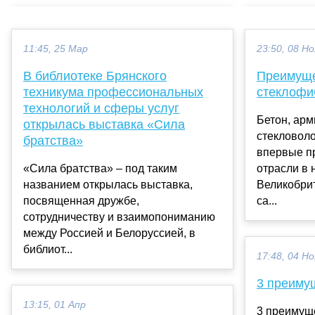
11:45, 25 Мар
23:50, 08 Но
В библиотеке Брянского
Преимущ
техникума профессиональных
стеклофи
технологий и сферы услуг
Бетон, ар
открылась выставка «Сила
стекловол
братства»
впервые п
«Сила братства» – под таким
отрасли в 
названием открылась выставка,
Великобрит
посвященная дружбе,
са...
сотрудничеству и взаимопониманию
между Россией и Белоруссией, в
библиот...
17:48, 04 Но
3 преиму
13:15, 01 Апр
3 преимущ