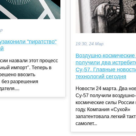
ар
узаконили "пиратство"
19:30, 24 Мар
ий
Воздушно-космические
сии назвали этот процесс
получили два истребит
ный импорт". Теперь в
Су-57. Главные новост
решено ввозить
технологий сегодня
и без разрешения
ателя....
Новости 24 марта. Два н
Су-57 получили воздушно-
космические силы России 
году. Компания «Сухой»
запатентовала легкий так
самолет...