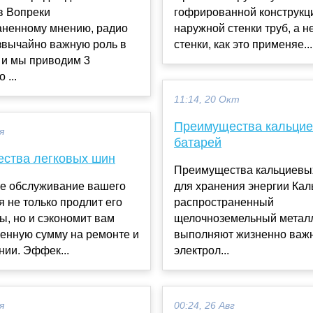
в Вопреки
гофрированной конструкц
аненному мнению, радио
наружной стенки труб, а 
звычайно важную роль в
стенки, как это применяе...
 и мы приводим 3
 ...
11:14, 20 Окт
Преимущества кальци
я
батарей
ства легковых шин
Преимущества кальциевы
е обслуживание вашего
для хранения энергии Кал
 не только продлит его
распространенный
ы, но и сэкономит вам
щелочноземельный металл
енную сумму на ремонте и
выполняют жизненно важ
ии. Эффек...
электрол...
я
00:24, 26 Авг