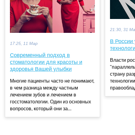
21:30, 31 М
В России 
17:25, 11 Мар
технолог
Современный подход в
Власти рос
стоматологии для красоты и
"параллель
здоровья Вашей улыбки
страну раз
технологи
Многие пациенты часто не понимают,
правооблад
в чем разница между частным
лечением зубов и лечением в
госстоматологии. Один из основных
вопросов, который они за...