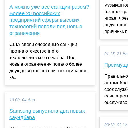
музыканто
А можно уже все санкции разом?
распростр
Более 20 российских
играет чре
предприятий сферы высоких
индустрии,
технологий попали под новые
причины, по
ограничения
США ввели очередные санкции
против отечественного
01:15, 21 Но
технологического сектора. Под
новые ограничения попало более
Преимуще
двух десятков российских компаний -
Правильно
ка...
автомобиля
срок служб
единоврем
10:00, 04 Апр
обслуживан
Samsung выпустила два новых
саундбара
00:18, 03 Но