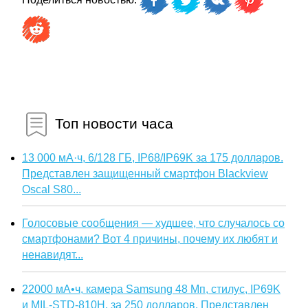
Топ новости часа
13 000 мА·ч, 6/128 ГБ, IP68/IP69K за 175 долларов.
Представлен защищенный смартфон Blackview
Oscal S80...
Голосовые сообщения — худшее, что случалось со
смартфонами? Вот 4 причины, почему их любят и
ненавидят...
22000 мА•ч, камера Samsung 48 Мп, стилус, IP69K
и MIL-STD-810H, за 250 долларов. Представлен