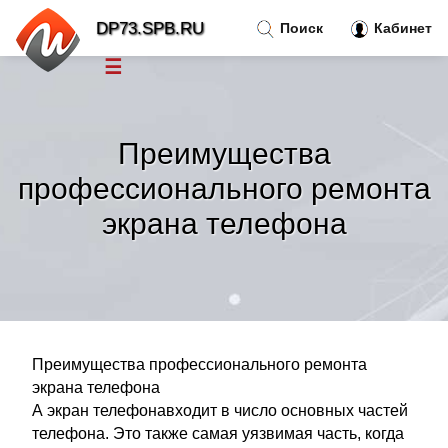
DP73.SPB.RU
Поиск
Кабинет
☰
Новости
»
Преимущества
Тренды новостей
»
профессионального ремонта
экрана телефона
Рубрики
»
Правила
»
Контакт
»
Преимущества профессионального ремонта
экрана телефона
А экран телефонавходит в число основных частей
телефона. Это также самая уязвимая часть, когда