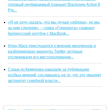
топовый неубиваемый планшет Blackview Active 8
Pro...
«Я не хочу сказать, что мы лучше «яблока», но мы
за ним следуем», – глава «Горизонта» сравнил
белорусский ноутбук с MacBook...
Илон Маск прислушился к мнению миллионов и
разблокировал аккаунты Twitter, которые
отслеживали его местоположение...
Судью из Кемерова наказали за публикацию
особых мнений, сославшись на то, что это умаляет
авторитет судебной власти...