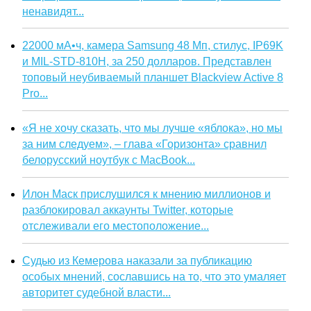
ненавидят...
22000 мА•ч, камера Samsung 48 Мп, стилус, IP69K
и MIL-STD-810H, за 250 долларов. Представлен
топовый неубиваемый планшет Blackview Active 8
Pro...
«Я не хочу сказать, что мы лучше «яблока», но мы
за ним следуем», – глава «Горизонта» сравнил
белорусский ноутбук с MacBook...
Илон Маск прислушился к мнению миллионов и
разблокировал аккаунты Twitter, которые
отслеживали его местоположение...
Судью из Кемерова наказали за публикацию
особых мнений, сославшись на то, что это умаляет
авторитет судебной власти...