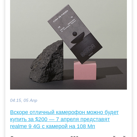
04:15, 05 Апр
Вскоре отличный камерофон можно будет
купить за $200 — 7 апреля представят
realme 9 4G с камерой на 108 Мп