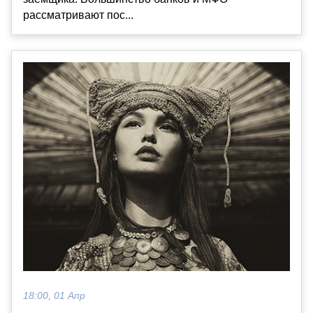
рассматривают пос...
18:00, 01 Апр