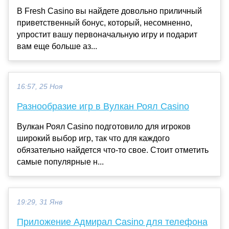
В Fresh Casino вы найдете довольно приличный
приветственный бонус, который, несомненно,
упростит вашу первоначальную игру и подарит
вам еще больше аз...
16:57, 25 Ноя
Разнообразие игр в Вулкан Роял Casino
Вулкан Роял Casino подготовило для игроков
широкий выбор игр, так что для каждого
обязательно найдется что-то свое. Стоит отметить
самые популярные н...
19:29, 31 Янв
Приложение Адмирал Casino для телефона