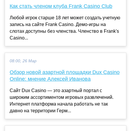
Как стать членом клуба Frank Casino Club
Любой игрок старше 18 лет может создать учетную
запись на сайте Frank Casino. Демо-игры на
слотах доступны без членства. Членство в Frank's
Casino...
08:00, 26 Мар
Обзор новой азартной площадки Dux Casino
Online: мнение Алексей Иванова
Сайт Dux Casino — это азартный портал с
широким ассортиментом игровых развлечений.
Интернет платформа начала работать не так
давно на территории Герм...