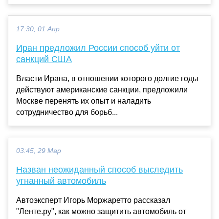
17:30, 01 Апр
Иран предложил России способ уйти от
санкций США
Власти Ирана, в отношении которого долгие годы
действуют американские санкции, предложили
Москве перенять их опыт и наладить
сотрудничество для борьб...
03:45, 29 Мар
Назван неожиданный способ выследить
угнанный автомобиль
Автоэксперт Игорь Моржаретто рассказал
"Ленте.ру", как можно защитить автомобиль от