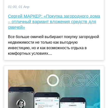
01:00, 01 Апр
Сергей МАРКЕР: «Покупка загородного дома
– отличный вариант вложения средств для
омичей»
Все больше омичей выбирают покупку загородной
недвижимости не только как выгодную
инвестицию, но и как возможность отдыха в
комфортных условиях....