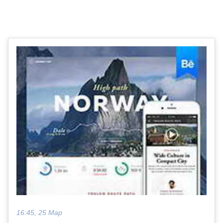
16:45, 25 Мар