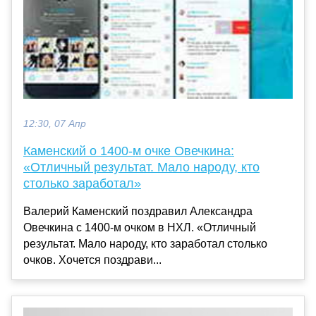
12:30, 07 Апр
Каменский о 1400-м очке Овечкина:
«Отличный результат. Мало народу, кто
столько заработал»
Валерий Каменский поздравил Александра
Овечкина с 1400-м очком в НХЛ. «Отличный
результат. Мало народу, кто заработал столько
очков. Хочется поздрави...