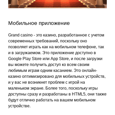
Мобильное приложение
Grand casino - это казино, разработанное с учетом
современных требований, поскольку оно
позволяет играть как на мобильном телефоне, так
и в загружаемом. Это приложение доступно в
Google Play Store или App Store, и после загрузки
вы можете получить доступ ко всем своим
любимым играм одним касанием. Это онлайн-
казино оптимизировано для мобильных устройств,
и у вас не возникнет проблем с игрой на
маленьком экране. Более того, поскольку игры
доступны сразу и разработаны в HTML5, они также
будут отлично работать на вашем мобильном
устройстве.