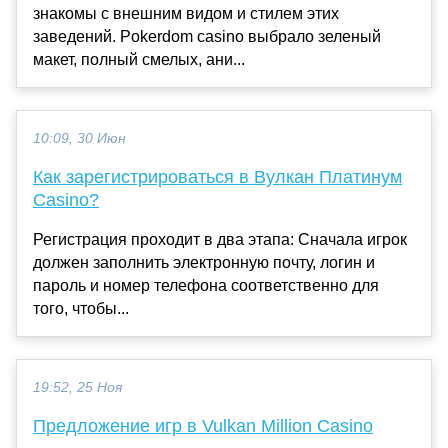
знакомы с внешним видом и стилем этих
заведений. Pokerdom casino выбрало зеленый
макет, полный смелых, ани...
10:09, 30 Июн
Как зарегистрироваться в Вулкан Платинум
Casino?
Регистрация проходит в два этапа: Сначала игрок
должен заполнить электронную почту, логин и
пароль и номер телефона соответственно для
того, чтобы...
19:52, 25 Ноя
Предложение игр в Vulkan Million Casino