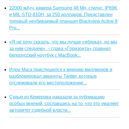
22000 мА•ч, камера Samsung 48 Мп, стилус, IP69K
и MIL-STD-810H, за 250 долларов. Представлен
топовый неубиваемый планшет Blackview Active 8
Pro...
«Я не хочу сказать, что мы лучше «яблока», но мы
за ним следуем», – глава «Горизонта» сравнил
белорусский ноутбук с MacBook...
Илон Маск прислушился к мнению миллионов и
разблокировал аккаунты Twitter, которые
отслеживали его местоположение...
Судью из Кемерова наказали за публикацию
особых мнений, сославшись на то, что это умаляет
авторитет судебной власти...