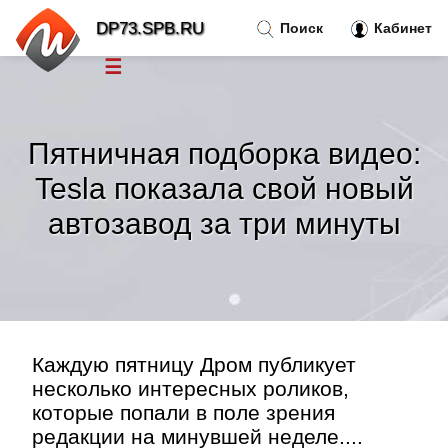
DP73.SPB.RU
Поиск
Кабинет
☰
Новости
»
Пятничная подборка видео:
Тренды новостей
»
Tesla показала свой новый
автозавод за три минуты
Рубрики
»
Правила
»
Контакт
»
Каждую пятницу Дром публикует
несколько интересных роликов,
которые попали в поле зрения
редакции на минувшей неделе....