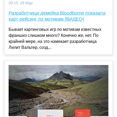
00:15, 29 Мар
Разработчица демейка Bloodborne показала
карт-рейсинг по мотивам [ВИДЕО]
Бывает картинговых игр по мотивам известных
франшиз слишком много? Конечно же, нет. По
крайней мере, на это намекает разработчица
Лилит Вальтер, созд...