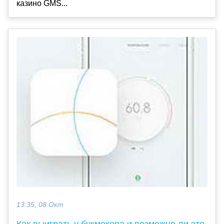
казино GMS...
13:35, 08 Окт
Как выиграть у букмекера и возможно ли это