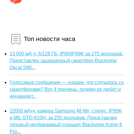
Топ новости часа
13 000 мА·ч, 6/128 ГБ, IP68/IP69K за 175 долларов.
Представлен защищенный смартфон Blackview
Oscal S80...
Голосовые сообщения — худшее, что случалось со
смартфонами? Вот 4 причины, почему их любят и
ненавидят...
22000 мА•ч, камера Samsung 48 Мп, стилус, IP69K
и MIL-STD-810H, за 250 долларов. Представлен
топовый неубиваемый планшет Blackview Active 8
Pro...