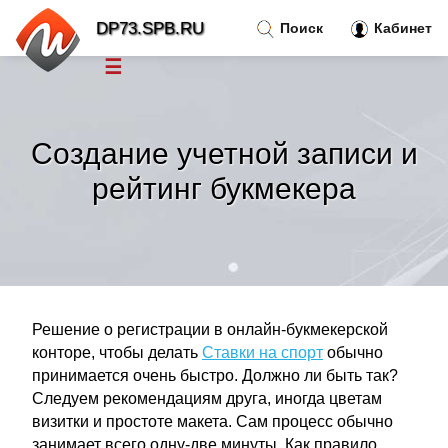
DP73.SPB.RU
Поиск
Кабинет
☰
Новости
»
Создание учетной записи и
Тренды новостей
»
рейтинг букмекера
Рубрики
»
Правила
»
Решение о регистрации в онлайн-букмекерской
Контакт
»
конторе, чтобы делать
Ставки на спорт
обычно
принимается очень быстро. Должно ли быть так?
Следуем рекомендациям друга, иногда цветам
визитки и простоте макета. Сам процесс обычно
занимает всего одну-две минуты. Как правило,