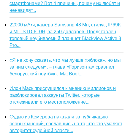
смартфонами? Вот 4 причины, почему их любят и
ненавидят...
22000 мА•ч, камера Samsung 48 Мп, стилус, IP69K
и MIL-STD-810H, за 250 долларов. Представлен
топовый неубиваемый планшет Blackview Active 8
Pro...
«Я не хочу сказать, что мы лучше «яблока», но мы
за ним следуем», – глава «Горизонта» сравнил
белорусский ноутбук с MacBook...
Илон Маск прислушился к мнению миллионов и
разблокировал аккаунты Twitter, которые
отслеживали его местоположение...
Судью из Кемерова наказали за публикацию
особых мнений, сославшись на то, что это умаляет
авторитет судебной власти...