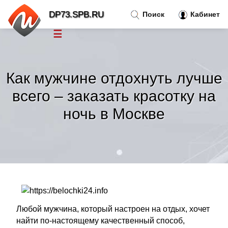
DP73.SPB.RU
Поиск
Кабинет
☰
Новости
»
Как мужчине отдохнуть лучше
Тренды новостей
»
всего – заказать красотку на
ночь в Москве
Рубрики
»
Правила
»
Контакт
»
Любой мужчина, который настроен на отдых, хочет
найти по-настоящему качественный способ,