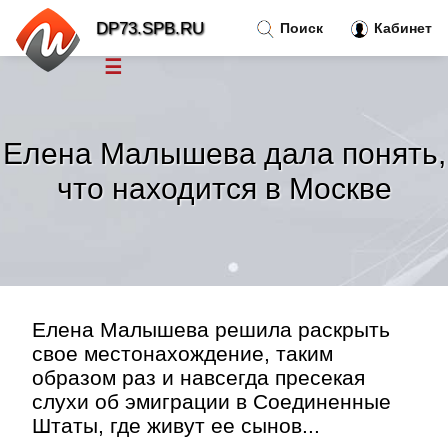
DP73.SPB.RU
Поиск
Кабинет
☰
Новости
»
Елена Малышева дала понять,
Тренды новостей
»
что находится в Москве
Рубрики
»
Правила
»
Елена Малышева решила раскрыть
Контакт
»
свое местонахождение, таким
образом раз и навсегда пресекая
слухи об эмиграции в Соединенные
Штаты, где живут ее сынов...