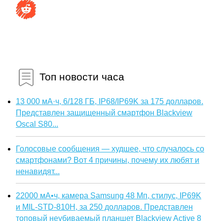
Топ новости часа
13 000 мА·ч, 6/128 ГБ, IP68/IP69K за 175 долларов.
Представлен защищенный смартфон Blackview
Oscal S80...
Голосовые сообщения — худшее, что случалось со
смартфонами? Вот 4 причины, почему их любят и
ненавидят...
22000 мА•ч, камера Samsung 48 Мп, стилус, IP69K
и MIL-STD-810H, за 250 долларов. Представлен
топовый неубиваемый планшет Blackview Active 8