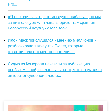
Pro...
«Я не хочу сказать, что мы лучше «яблока», но мы
за ним следуем», – глава «Горизонта» сравнил
белорусский ноутбук с MacBook...
Илон Маск прислушился к мнению миллионов и
разблокировал аккаунты Twitter, которые
отслеживали его местоположение...
Судью из Кемерова наказали за публикацию
особых мнений, сославшись на то, что это умаляет
авторитет судебной власти...