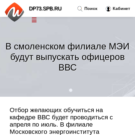
DP73.SPB.RU
Поиск
Кабинет
☰
Новости
»
В смоленском филиале МЭИ
Тренды новостей
»
будут выпускать офицеров
ВВС
Рубрики
»
Правила
»
Контакт
»
Отбор желающих обучиться на
кафедре ВВС будет проводиться с
апреля по июль. В филиале
Московского энергоинститута