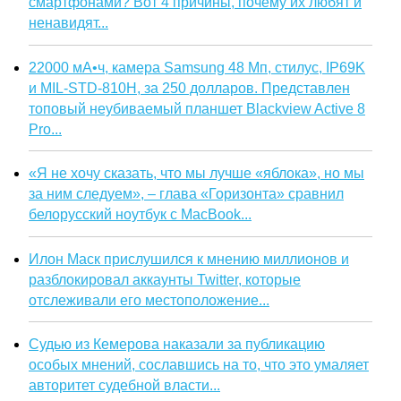
смартфонами? Вот 4 причины, почему их любят и
ненавидят...
22000 мА•ч, камера Samsung 48 Мп, стилус, IP69K
и MIL-STD-810H, за 250 долларов. Представлен
топовый неубиваемый планшет Blackview Active 8
Pro...
«Я не хочу сказать, что мы лучше «яблока», но мы
за ним следуем», – глава «Горизонта» сравнил
белорусский ноутбук с MacBook...
Илон Маск прислушился к мнению миллионов и
разблокировал аккаунты Twitter, которые
отслеживали его местоположение...
Судью из Кемерова наказали за публикацию
особых мнений, сославшись на то, что это умаляет
авторитет судебной власти...