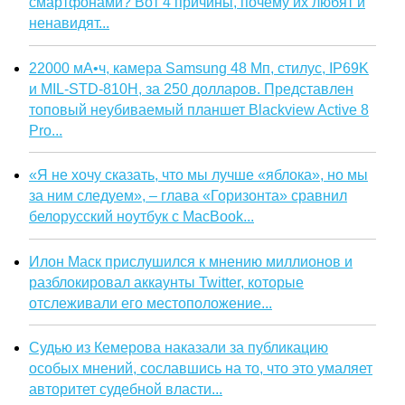
смартфонами? Вот 4 причины, почему их любят и
ненавидят...
22000 мА•ч, камера Samsung 48 Мп, стилус, IP69K
и MIL-STD-810H, за 250 долларов. Представлен
топовый неубиваемый планшет Blackview Active 8
Pro...
«Я не хочу сказать, что мы лучше «яблока», но мы
за ним следуем», – глава «Горизонта» сравнил
белорусский ноутбук с MacBook...
Илон Маск прислушился к мнению миллионов и
разблокировал аккаунты Twitter, которые
отслеживали его местоположение...
Судью из Кемерова наказали за публикацию
особых мнений, сославшись на то, что это умаляет
авторитет судебной власти...