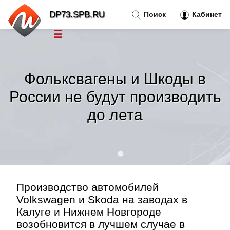
DP73.SPB.RU
Поиск
Кабинет
☰
Новости
»
Фольксвагены и Шкоды в
Тренды новостей
»
России не будут производить
до лета
Рубрики
»
Правила
»
Контакт
»
Производство автомобилей
Volkswagen и Skoda на заводах в
Калуге и Нижнем Новгороде
возобновится в лучшем случае в