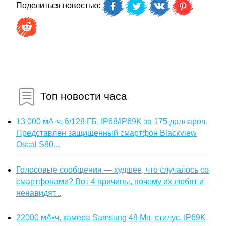
Поделиться новостью:
Топ новости часа
13 000 мА·ч, 6/128 ГБ, IP68/IP69K за 175 долларов.
Представлен защищенный смартфон Blackview
Oscal S80...
Голосовые сообщения — худшее, что случалось со
смартфонами? Вот 4 причины, почему их любят и
ненавидят...
22000 мА•ч, камера Samsung 48 Мп, стилус, IP69K