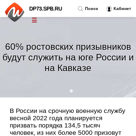
DP73.SPB.RU
Поиск
Кабинет
☰
Новости
»
60% ростовских призывников
Тренды новостей
»
будут служить на юге России и
на Кавказе
Рубрики
»
Правила
»
Контакт
»
В России на срочную военную службу
весной 2022 года планируется
призвать порядка 134,5 тысяч
человек, из них более 5000 призовут