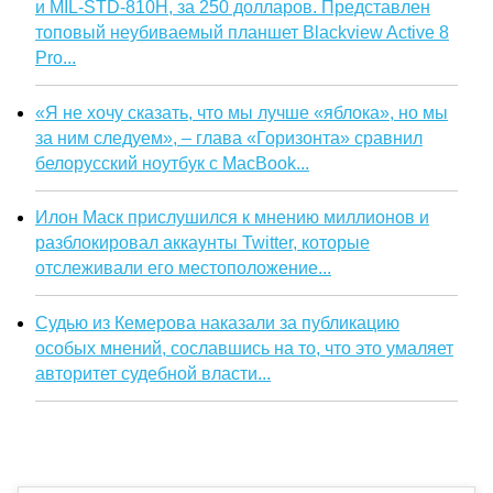
и MIL-STD-810H, за 250 долларов. Представлен
топовый неубиваемый планшет Blackview Active 8
Pro...
«Я не хочу сказать, что мы лучше «яблока», но мы
за ним следуем», – глава «Горизонта» сравнил
белорусский ноутбук с MacBook...
Илон Маск прислушился к мнению миллионов и
разблокировал аккаунты Twitter, которые
отслеживали его местоположение...
Судью из Кемерова наказали за публикацию
особых мнений, сославшись на то, что это умаляет
авторитет судебной власти...