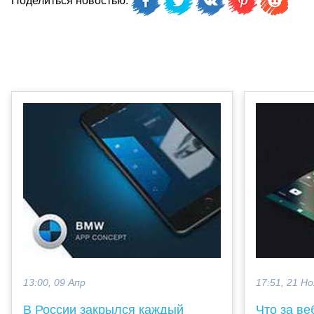
Поделиться новостью:
13:00, 09 Апр
17:51, 21 Но
В России закрылся каждый
Что за ве