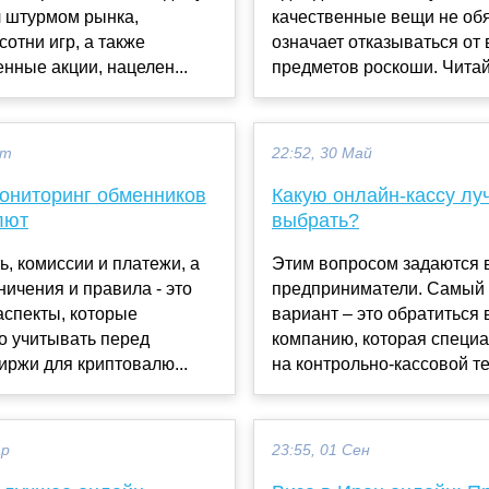
л штурмом рынка,
качественные вещи не об
сотни игр, а также
означает отказываться от 
нные акции, нацелен...
предметов роскоши. Читайт
кт
22:52, 30 Май
ониторинг обменников
Какую онлайн-кассу лу
лют
выбрать?
, комиссии и платежи, а
Этим вопросом задаются 
ничения и правила - это
предприниматели. Самый 
аспекты, которые
вариант – это обратиться 
о учитывать перед
компанию, которая специ
ржи для криптовалю...
на контрольно-кассовой те
ар
23:55, 01 Сен