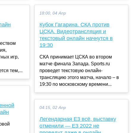
18:00, 04 Апр
лайн
Кубок Гагарина. СКА против
ЦСКА. Видеотрансляция и
текстовый онлайн начнутся в
еством
19:30
ия,
ных игр,
СКА принимает ЦСКА во втором
матче финала Запада. Sports.ru
ся тем,...
проведет текстовую онлайн-
трансляцию этого матча, начало – в
19:30 по московскому времени...
венной
04:15, 02 Апр
лайн
Легендарная E3 всё, выставку
довой
отменили — E3 2022 не
проведут даже в онлайн-