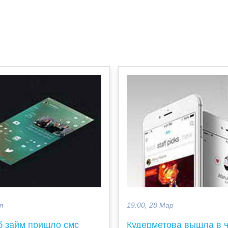
я
19:00, 28 Мар
б займ пришло смс
Кудерметова вышла в 