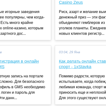
Casino Zeus
ые игорные заведения
Риск, азарт и желание выи
ее популярны, чем когда-
денежный приз — эти фак
 Есть много крайне
объединяют гемблеров из
 online-казино, которым
уголков планеты. Ежедневно тысячи
зартного дос...
новых клиентов регистр...
ев
03:04, 29 Янв
гистрация в онлайн
Как делать онлайн став
MS
спорт - 1xStavka
етную запись на портале
Помимо радости, которую
 сложно. Для безопасного
испытываете, когда побе
рофиль в GMS необходимо
любимая команда, спорт 
 логин и пароль для
приносить еще и неплохой
ти данн...
Для этого существуют онла