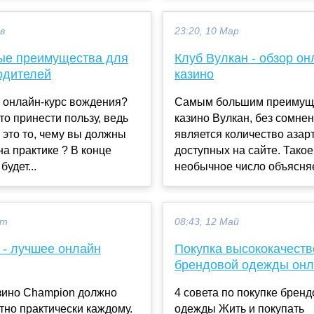
ев
23:20, 10 Мар
ые преимущества для
Клуб Вулкан - обзор он
одителей
казино
 онлайн-курс вождения?
Самым большим преимущ
то принести пользу, ведь
казино Вулкан, без сомнен
 это то, чему вы должны
является количество азарт
на практике ? В конце
доступных на сайте. Такое
будет...
необычное число объясняет
кт
08:43, 12 Май
 - лучшее онлайн
Покупка высококачест
брендовой одежды он
зино Champion должно
4 совета по покупке брен
тно практически каждому.
одежды Жить и покупать