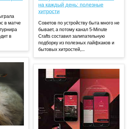
на каждый день: полезные
хитрости
ыграла
с в матче
Советов по устройству быта много не
 турнира
бывает, а потому канал 5-Minute
дит в
Crafts составил залипательную
.
подборку из полезных лайфхаков и
бытовых хитростей,...