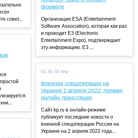
язательно
формате
всех
е совет...
Организация ESA (Entertainment
Software Association), которая как раз
и проводит E3 (Electronic
Entertainment Expo), подтверждает
эту информацию. E3 ...
чше
01:30, 02 Апр
все
простой
Военная спецоперация на
в
Украине 2 апреля 2022: прямая
ализируется
онлайн-трансляция
хни...
Сайт kp.ru в онлайн-режиме
публикует последние новости о
военной спецоперации России на
Украине на 2 апреля 2022 года...