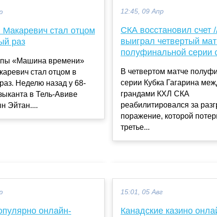
12:45, 09 Апр
р
СКА восстановил счет /
й Макаревич стал отцом
выиграл четвертый мат
ый раз
полуфинальной серии 
ппы «Машина времени»
В четвертом матче полуф
каревич стал отцом в
серии Кубка Гагарина меж
раз. Неделю назад у 68-
грандами КХЛ СКА
зыканта в Тель-Авиве
реабилитировался за раз
н Эйтан....
поражение, которой потер
третье...
р
15:01, 05 Авг
опулярно онлайн-
Канадские казино онла