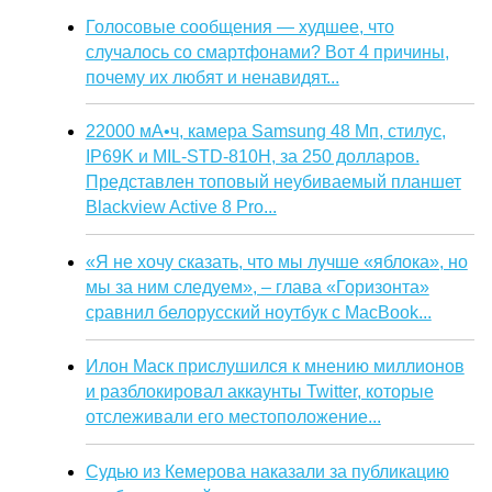
Голосовые сообщения — худшее, что
случалось со смартфонами? Вот 4 причины,
почему их любят и ненавидят...
22000 мА•ч, камера Samsung 48 Мп, стилус,
IP69K и MIL-STD-810H, за 250 долларов.
Представлен топовый неубиваемый планшет
Blackview Active 8 Pro...
«Я не хочу сказать, что мы лучше «яблока», но
мы за ним следуем», – глава «Горизонта»
сравнил белорусский ноутбук с MacBook...
Илон Маск прислушился к мнению миллионов
и разблокировал аккаунты Twitter, которые
отслеживали его местоположение...
Судью из Кемерова наказали за публикацию