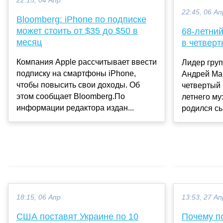
22:15, 04 Апр
22:45, 06 Ап
Bloomberg: iPhone по подписке
может стоить от $35 до $50 в
68-летни
месяц
в четверт
Компания Apple рассчитывает ввести
Лидер гру
подписку на смартфоны iPhone,
Андрей Ма
чтобы повысить свои доходы. Об
четвертый 
этом сообщает Bloomberg.По
летнего му
информации редактора издан...
родился сы
18:15, 06 Апр
13:53, 27 Ап
США поставят Украине по 10
Почему п