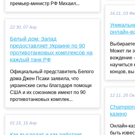
премьер-министр РФ Михаил...
16:21, 03 Ф
Уникальн
22:30, 07 Апр
онлайн-в
Белый дом: Запад
Выбираете
предоставляет Украине по 90
Может ли э
противотанковых комплексов на
вождение -
каждый танк РФ
научиться 
Официальный представитель Белого
концов, вы 
дома Джен Псаки заявила, что
украинские силы благодаря помощи
США и их союзников имеют по 90
12:11, 20 О
противотанковых комплек...
Champion
казино
01:15, 15 Апр
Онлайн-ка
быть извес
Как выглядит и как работает