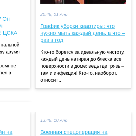
20:45, 01 Апр
/ Он
ч
График уборки квартиры: что
с ЦСКА
нужно мыть каждый день, а что –
раз в год
инальной
ду двумя
Кто-то борется за идеальную чистоту,
каждый день натирая до блеска все
громное
поверхности в доме: ведь где грязь –
пел в
там и инфекция! Кто-то, наоборот,
относит...
13:45, 10 Апр
йн на
Военная спецоперация на