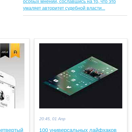
особых мнений, сославшись на то, что это
умаляет авторитет судебной власти...
20:45, 01 Апр
четвертый
100 универсальных лайфхаков