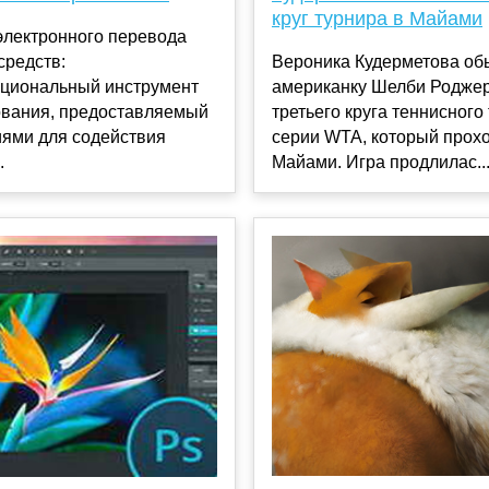
круг турнира в Майами
электронного перевода
средств:
Вероника Кудерметова об
циональный инструмент
американку Шелби Роджер
вания, предоставляемый
третьего круга теннисного
иями для содействия
серии WTA, который прохо
.
Майами. Игра продлилас..