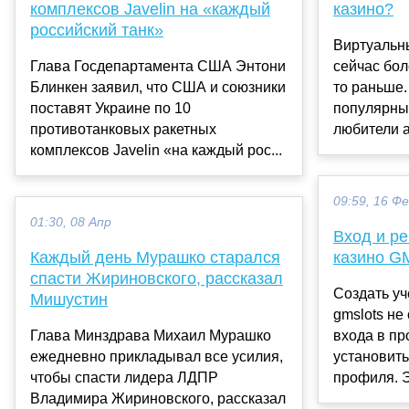
комплексов Javelin на «каждый
казино?
российский танк»
Виртуальн
Глава Госдепартамента США Энтони
сейчас бол
Блинкен заявил, что США и союзники
то раньше.
поставят Украине по 10
популярных
противотанковых ракетных
любители а
комплексов Javelin «на каждый рос...
09:59, 16 Ф
01:30, 08 Апр
Вход и ре
Каждый день Мурашко старался
казино G
спасти Жириновского, рассказал
Создать уч
Мишустин
gmslots не
Глава Минздрава Михаил Мурашко
входа в п
ежедневно прикладывал все усилия,
установить
чтобы спасти лидера ЛДПР
профиля. Э
Владимира Жириновского, рассказал