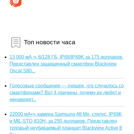
Топ новости часа
13 000 мА·ч, 6/128 ГБ, IP68/IP69K за 175 долларов.
Представлен защищенный смартфон Blackview
Oscal S80...
Голосовые сообщения — худшее, что случалось со
смартфонами? Вот 4 причины, почему их любят и
ненавидят...
22000 мА•ч, камера Samsung 48 Мп, стилус, IP69K
и MIL-STD-810H, за 250 долларов. Представлен
топовый неубиваемый планшет Blackview Active 8