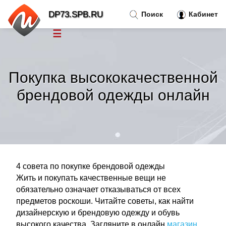
DP73.SPB.RU
Поиск
Кабинет
☰
Новости
»
Покупка высококачественной
Тренды новостей
»
брендовой одежды онлайн
Рубрики
»
Правила
»
4 совета по покупке брендовой одежды
Контакт
»
Жить и покупать качественные вещи не
обязательно означает отказываться от всех
предметов роскоши. Читайте советы, как найти
дизайнерскую и брендовую одежду и обувь
высокого качества. Загляните в онлайн
магазин