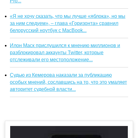
Pro...
«Я не хочу сказать, что мы лучше «яблока», но мы
за ним следуем», – глава «Горизонта» сравнил
белорусский ноутбук с MacBook...
Илон Маск прислушился к мнению миллионов и
разблокировал аккаунты Twitter, которые
отслеживали его местоположение...
Судью из Кемерова наказали за публикацию
особых мнений, сославшись на то, что это умаляет
авторитет судебной власти...