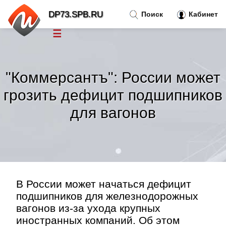
DP73.SPB.RU
Поиск
Кабинет
☰
Новости
»
"Коммерсантъ": России может
Тренды новостей
»
грозить дефицит подшипников
для вагонов
Рубрики
»
Правила
»
Контакт
»
В России может начаться дефицит
подшипников для железнодорожных
вагонов из-за ухода крупных
иностранных компаний. Об этом