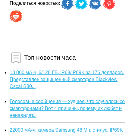
Поделиться новостью:
Топ новости часа
13 000 мА·ч, 6/128 ГБ, IP68/IP69K за 175 долларов.
Представлен защищенный смартфон Blackview
Oscal S80...
Голосовые сообщения — худшее, что случалось со
смартфонами? Вот 4 причины, почему их любят и
ненавидят...
22000 мА•ч, камера Samsung 48 Мп, стилус, IP69K