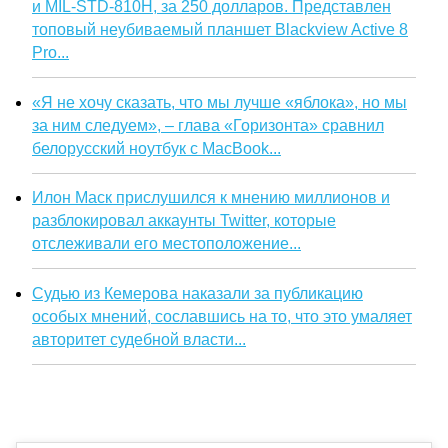
и MIL-STD-810H, за 250 долларов. Представлен
топовый неубиваемый планшет Blackview Active 8
Pro...
«Я не хочу сказать, что мы лучше «яблока», но мы
за ним следуем», – глава «Горизонта» сравнил
белорусский ноутбук с MacBook...
Илон Маск прислушился к мнению миллионов и
разблокировал аккаунты Twitter, которые
отслеживали его местоположение...
Судью из Кемерова наказали за публикацию
особых мнений, сославшись на то, что это умаляет
авторитет судебной власти...