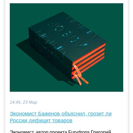
14:45, 23 Мар
Экономист Баженов объяснил, грозит ли
России дефицит товаров
Экономист, автор проекта Furydrops Григорий