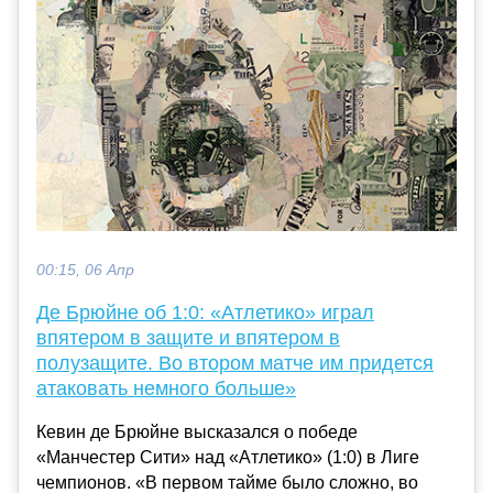
00:15, 06 Апр
Де Брюйне об 1:0: «Атлетико» играл
впятером в защите и впятером в
полузащите. Во втором матче им придется
атаковать немного больше»
Кевин де Брюйне высказался о победе
«Манчестер Сити» над «Атлетико» (1:0) в Лиге
чемпионов. «В первом тайме было сложно, во