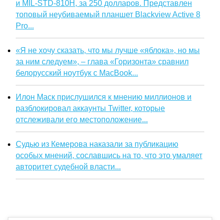
и MIL-STD-810H, за 250 долларов. Представлен
топовый неубиваемый планшет Blackview Active 8
Pro...
«Я не хочу сказать, что мы лучше «яблока», но мы
за ним следуем», – глава «Горизонта» сравнил
белорусский ноутбук с MacBook...
Илон Маск прислушился к мнению миллионов и
разблокировал аккаунты Twitter, которые
отслеживали его местоположение...
Судью из Кемерова наказали за публикацию
особых мнений, сославшись на то, что это умаляет
авторитет судебной власти...