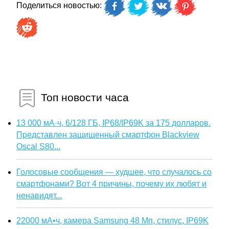
Поделиться новостью:
Топ новости часа
13 000 мА·ч, 6/128 ГБ, IP68/IP69K за 175 долларов.
Представлен защищенный смартфон Blackview
Oscal S80...
Голосовые сообщения — худшее, что случалось со
смартфонами? Вот 4 причины, почему их любят и
ненавидят...
22000 мА•ч, камера Samsung 48 Мп, стилус, IP69K