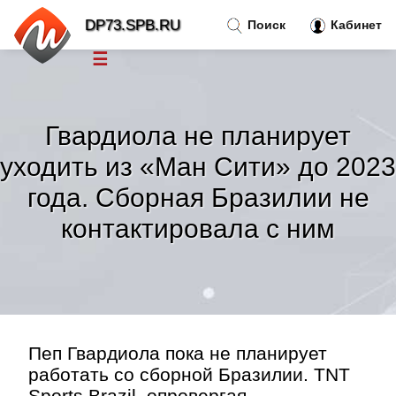
DP73.SPB.RU
Поиск
Кабинет
☰
Новости
»
Гвардиола не планирует
Тренды новостей
»
уходить из «Ман Сити» до 2023
года. Сборная Бразилии не
Рубрики
»
контактировала с ним
Правила
»
Контакт
»
Пеп Гвардиола пока не планирует
работать со сборной Бразилии. TNT
Sports Brazil, опровергая