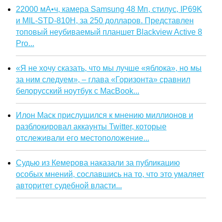
22000 мА•ч, камера Samsung 48 Мп, стилус, IP69K
и MIL-STD-810H, за 250 долларов. Представлен
топовый неубиваемый планшет Blackview Active 8
Pro...
«Я не хочу сказать, что мы лучше «яблока», но мы
за ним следуем», – глава «Горизонта» сравнил
белорусский ноутбук с MacBook...
Илон Маск прислушился к мнению миллионов и
разблокировал аккаунты Twitter, которые
отслеживали его местоположение...
Судью из Кемерова наказали за публикацию
особых мнений, сославшись на то, что это умаляет
авторитет судебной власти...