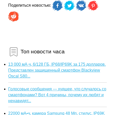
Поделиться новостью:
Топ новости часа
13 000 мА·ч, 6/128 ГБ, IP68/IP69K за 175 долларов.
Представлен защищенный смартфон Blackview
Oscal S80...
Голосовые сообщения — худшее, что случалось со
смартфонами? Вот 4 причины, почему их любят и
ненавидят...
22000 мА•ч, камера Samsung 48 Мп, стилус, IP69K