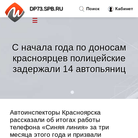
DP73.SPB.RU
Поиск
Кабинет
☰
Новости
»
С начала года по доносам
Тренды новостей
»
красноярцев полицейские
задержали 14 автопьяниц
Рубрики
»
Правила
»
Контакт
»
Автоинспекторы Красноярска
рассказали об итогах работы
телефона «Синяя линия» за три
месяца этого года и призвали