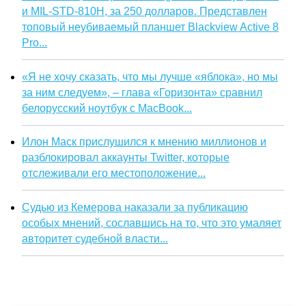
и MIL-STD-810H, за 250 долларов. Представлен
топовый неубиваемый планшет Blackview Active 8
Pro...
«Я не хочу сказать, что мы лучше «яблока», но мы
за ним следуем», – глава «Горизонта» сравнил
белорусский ноутбук с MacBook...
Илон Маск прислушился к мнению миллионов и
разблокировал аккаунты Twitter, которые
отслеживали его местоположение...
Судью из Кемерова наказали за публикацию
особых мнений, сославшись на то, что это умаляет
авторитет судебной власти...