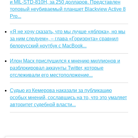
и MIL-STD-810H, за 250 долларов. Представлен
топовый неубиваемый планшет Blackview Active 8
Pro...
«Я не хочу сказать, что мы лучше «яблока», но мы
за ним следуем», – глава «Горизонта» сравнил
белорусский ноутбук с MacBook...
Илон Маск прислушился к мнению миллионов и
разблокировал аккаунты Twitter, которые
отслеживали его местоположение...
Судью из Кемерова наказали за публикацию
особых мнений, сославшись на то, что это умаляет
авторитет судебной власти...