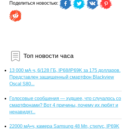
Поделиться новостью:
Топ новости часа
13 000 мА·ч, 6/128 ГБ, IP68/IP69K за 175 долларов.
Представлен защищенный смартфон Blackview
Oscal S80...
Голосовые сообщения — худшее, что случалось со
смартфонами? Вот 4 причины, почему их любят и
ненавидят...
22000 мА•ч, камера Samsung 48 Мп, стилус, IP69K