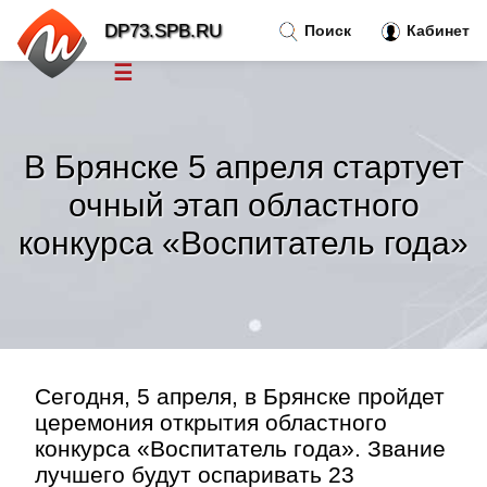
DP73.SPB.RU
Поиск
Кабинет
☰
Новости
»
В Брянске 5 апреля стартует
Тренды новостей
»
очный этап областного
конкурса «Воспитатель года»
Рубрики
»
Правила
»
Контакт
»
Сегодня, 5 апреля, в Брянске пройдет
церемония открытия областного
конкурса «Воспитатель года». Звание
лучшего будут оспаривать 23