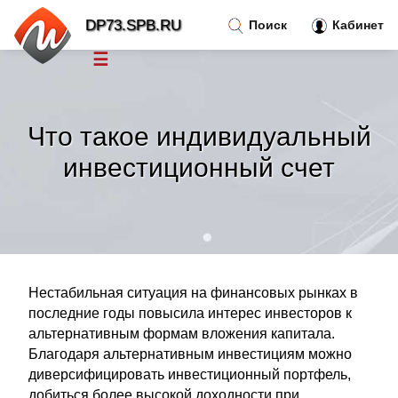
DP73.SPB.RU
Поиск
Кабинет
☰
Новости
»
Что такое индивидуальный
Тренды новостей
»
инвестиционный счет
Рубрики
»
Правила
»
Нестабильная ситуация на финансовых рынках в
Контакт
»
последние годы повысила интерес инвесторов к
альтернативным формам вложения капитала.
Благодаря альтернативным инвестициям можно
диверсифицировать инвестиционный портфель,
добиться более высокой доходности при