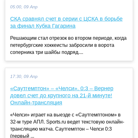
05:00, 09 Апр
СКА сравнял счет в серии с ЦСКА в борьбе
за финал Кубка Гагарина
Решающим стал отрезок во втором периоде, когда
петербургские хоккеисты забросили в ворота
соперника три шайбы подряд....
17:30, 09 Апр
«Саутгемптон» – «Челси». 0:3 – Вернер
довел счет до крупного на 21-й минуте!
Онлайн-трансляция
«Челси» играет на выезде с «Саутгемптоном» в
32-м туре АПЛ. Sports.ru ведет текстовую онлайн-
трансляцию матча. Саутгемптон – Челси 0:3
(первый ...