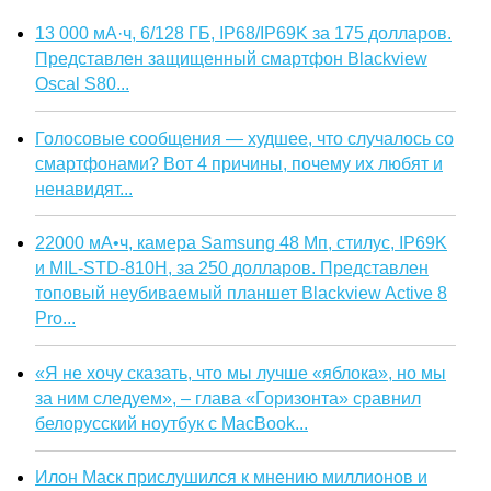
13 000 мА·ч, 6/128 ГБ, IP68/IP69K за 175 долларов.
Представлен защищенный смартфон Blackview
Oscal S80...
Голосовые сообщения — худшее, что случалось со
смартфонами? Вот 4 причины, почему их любят и
ненавидят...
22000 мА•ч, камера Samsung 48 Мп, стилус, IP69K
и MIL-STD-810H, за 250 долларов. Представлен
топовый неубиваемый планшет Blackview Active 8
Pro...
«Я не хочу сказать, что мы лучше «яблока», но мы
за ним следуем», – глава «Горизонта» сравнил
белорусский ноутбук с MacBook...
Илон Маск прислушился к мнению миллионов и