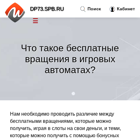
DP73.SPB.RU
Поиск
Кабинет
☰
Новости
»
Что такое бесплатные
Тренды новостей
»
вращения в игровых
автоматах?
Рубрики
»
Правила
»
Контакт
»
Нам необходимо проводить различие между
бесплатными вращениями, которые можно
получить, играя в слоты на свои деньги, и теми,
которые можно получить с помощью бонусных