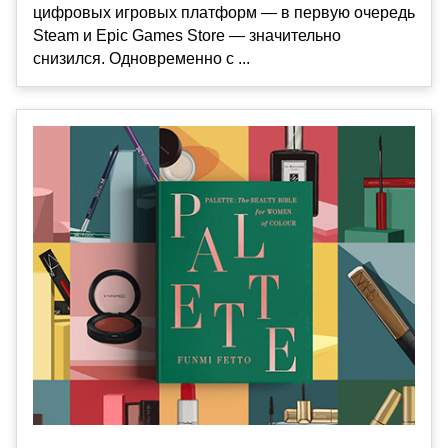
цифровых игровых платформ — в первую очередь
Steam и Epic Games Store — значительно
снизился. Одновременно с ...