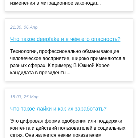
изменения в миграционное законодат...
21:30, 06 Апр
Что такое deepfake и в чём его опасность?
Технологии, профессионально обманывающие
человеческое восприятие, широко применяются в
разных сферах. К примеру, В Южной Корее
кандидата в президенты...
18:03, 25 Мар
Что такое лайки и как их заработать?
Это цифровая форма одобрения или поддержки
контента и действий пользователей в социальных
сетях. Она является неким показателем