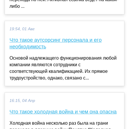
либо ...
19:54, 01 Авг
Что такое аутсорсинг персонала и его
необходимость
Основой надлежащего функционирования любой
компании являются сотрудники с
соответствующей квалификацией. Их прямое
трудоустройство, однако, связано с...
16:15, 04 Апр
Что такое холодная война и чем она опасна
Холодная война несколько раз была на грани