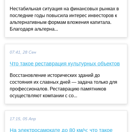
Нестабильная ситуация на финансовых рынках в
последние годы повысила интерес инвесторов к
альтернативным формам вложения капитала.
Благодаря альтерна...
07:41, 28 Сен
Что такое реставрация культурных объектов
Восстановление исторических зданий до
состояния их славных дней — задача только для
профессионалов. Реставрацию памятников
осуществляют компании с со...
17:15, 05 Апр
На электросамокате до 80 км/ч: что такое