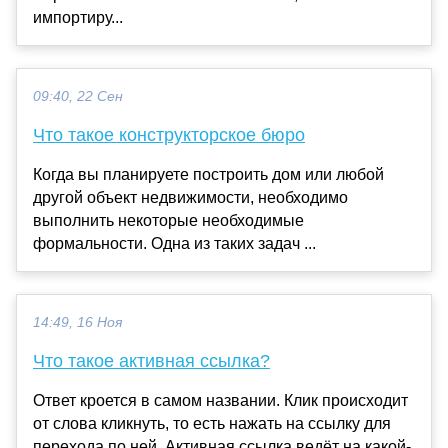
импортиру...
09:40, 22 Сен
Что такое конструкторское бюро
Когда вы планируете построить дом или любой
другой объект недвижимости, необходимо
выполнить некоторые необходимые
формальности. Одна из таких задач ...
14:49, 16 Ноя
Что такое активная ссылка?
Ответ кроется в самом названии. Клик происходит
от слова кликнуть, то есть нажать на ссылку для
перехода по ней. Активная ссылка ведёт на какой-