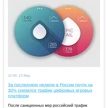
22:00, 23 Мар
За последнюю неделю в России почти на
30% снизился трафик цифровых игровых
платформ
После санкционных мер российский трафик