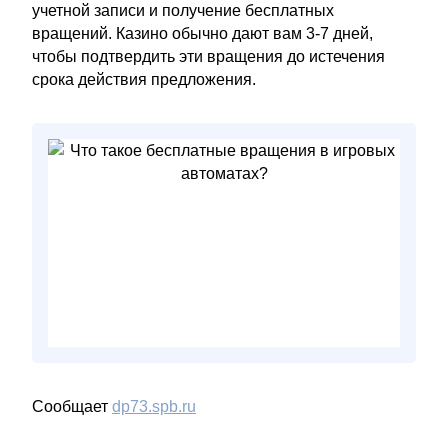
учетной записи и получение бесплатных
вращений. Казино обычно дают вам 3-7 дней,
чтобы подтвердить эти вращения до истечения
срока действия предложения.
Сообщает
dp73.spb.ru