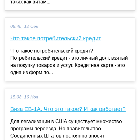
таких как витам...
08:45, 12 Сен
Что такое потребительский кредит
Что такое потребительский кредит?
Потребительский кредит - это личный долг, взятый
на покупку товаров и услуг. Кредитная карта - это
одна из форм по...
15:08, 16 Ноя
Виза EB-1A. Что это такое? И как работает?
Для легализации в США существует множество
программ переезда. Но правительство
Соединенных Штатов постоянно вносит