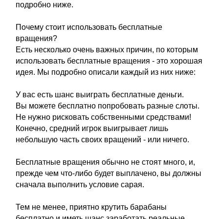
подробно ниже.
Почему стоит использовать бесплатные
вращения?
Есть несколько очень важных причин, по которым
использовать бесплатные вращения - это хорошая
идея. Мы подробно описали каждый из них ниже:
У вас есть шанс выиграть бесплатные деньги.
Вы можете бесплатно попробовать разные слоты.
Не нужно рисковать собственными средствами!
Конечно, средний игрок выигрывает лишь
небольшую часть своих вращений - или ничего.
Бесплатные вращения обычно не стоят много, и,
прежде чем что-либо будет выплачено, вы должны
сначала выполнить условие сарая.
Тем не менее, приятно крутить барабаны
бесплатно и иметь шанс заработать реальные