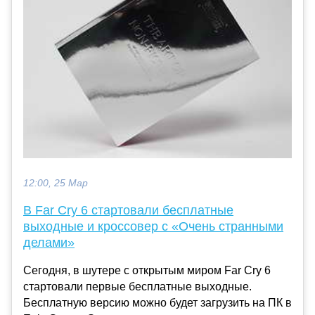
12:00, 25 Мар
В Far Cry 6 стартовали бесплатные
выходные и кроссовер с «Очень странными
делами»
Сегодня, в шутере с открытым миром Far Cry 6
стартовали первые бесплатные выходные.
Бесплатную версию можно будет загрузить на ПК в