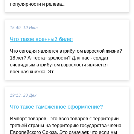
популярности и релева...
15:49, 19 Июл
Что такое военный билет
Что сегодня является атрибутом взрослой жизни?
18 лет? Аттестат зрелости? Для нас - солдат
очевидным атрибутом взрослости является
военная книжка. Эт...
19:13, 23 Дек
Что такое таможенное оформление?
Импорт товаров - это ввоз товаров с территории
третьей страны на территорию государства-члена
Европейского Союза. Это означает, что если мы