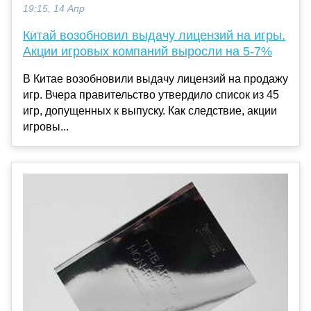
19:15, 14 Апр
Китай возобновил выдачу лицензий на игры.
Акции игровых компаний выросли на 5-7%
В Китае возобновили выдачу лицензий на продажу
игр. Вчера правительство утвердило список из 45
игр, допущенных к выпуску. Как следствие, акции
игровы...