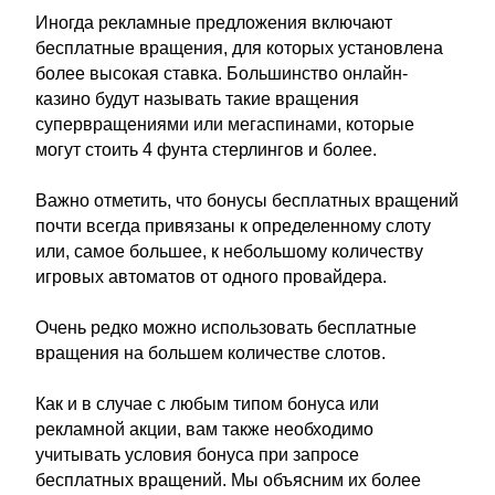
Иногда рекламные предложения включают
бесплатные вращения, для которых установлена ​​
более высокая ставка. Большинство онлайн-
казино будут называть такие вращения
супервращениями или мегаспинами, которые
могут стоить 4 фунта стерлингов и более.
Важно отметить, что бонусы бесплатных вращений
почти всегда привязаны к определенному слоту
или, самое большее, к небольшому количеству
игровых автоматов от одного провайдера.
Очень редко можно использовать бесплатные
вращения на большем количестве слотов.
Как и в случае с любым типом бонуса или
рекламной акции, вам также необходимо
учитывать условия бонуса при запросе
бесплатных вращений. Мы объясним их более