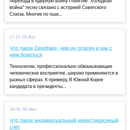
перехода в ядерную войну Понятие “Холодная
война” тесно связано с историей Советского
Союза. Многие по оши...
17:15, 05 Апр
Что такое Deepfake, чем он опасен и как с
ним бороться
Технологии, профессионально обманывающие
человеческое восприятие, широко применяются в
разных сферах. К примеру, В Южной Корее
кандидата в президенты...
19:25, 05 Июн
Что такое индивидуальный инвестиционный
счет