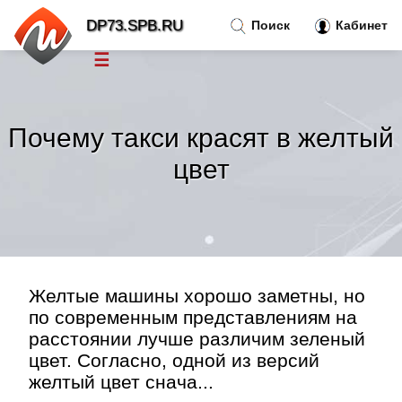
DP73.SPB.RU
Поиск
Кабинет
☰
Новости
»
Почему такси красят в желтый
Тренды новостей
»
цвет
Рубрики
»
Правила
»
Желтые машины хорошо заметны, но
Контакт
»
по современным представлениям на
расстоянии лучше различим зеленый
цвет. Согласно, одной из версий
желтый цвет снача...