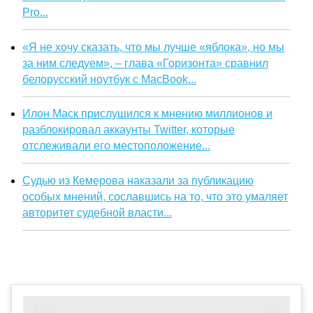
Pro...
«Я не хочу сказать, что мы лучше «яблока», но мы
за ним следуем», – глава «Горизонта» сравнил
белорусский ноутбук с MacBook...
Илон Маск прислушился к мнению миллионов и
разблокировал аккаунты Twitter, которые
отслеживали его местоположение...
Судью из Кемерова наказали за публикацию
особых мнений, сославшись на то, что это умаляет
авторитет судебной власти...