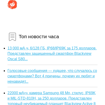
Топ новости часа
13 000 мА·ч, 6/128 ГБ, IP68/IP69K за 175 долларов.
Представлен защищенный смартфон Blackview
Oscal S80...
Голосовые сообщения — худшее, что случалось со
смартфонами? Вот 4 причины, почему их любят и
ненавидят...
22000 мА•ч, камера Samsung 48 Мп, стилус, IP69K
и MIL-STD-810H, за 250 долларов. Представлен
топовый неубиваемый планшет Blackview Active 8