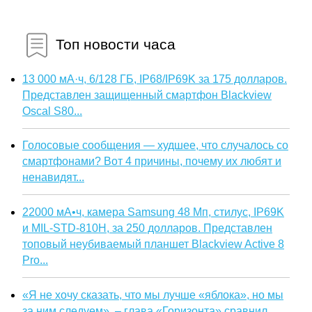
Топ новости часа
13 000 мА·ч, 6/128 ГБ, IP68/IP69K за 175 долларов.
Представлен защищенный смартфон Blackview
Oscal S80...
Голосовые сообщения — худшее, что случалось со
смартфонами? Вот 4 причины, почему их любят и
ненавидят...
22000 мА•ч, камера Samsung 48 Мп, стилус, IP69K
и MIL-STD-810H, за 250 долларов. Представлен
топовый неубиваемый планшет Blackview Active 8
Pro...
«Я не хочу сказать, что мы лучше «яблока», но мы
за ним следуем», – глава «Горизонта» сравнил