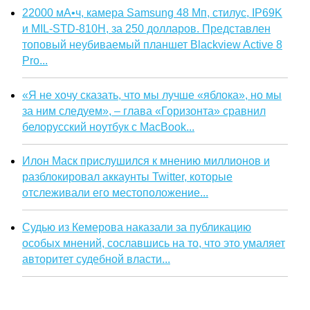
22000 мА•ч, камера Samsung 48 Мп, стилус, IP69K
и MIL-STD-810H, за 250 долларов. Представлен
топовый неубиваемый планшет Blackview Active 8
Pro...
«Я не хочу сказать, что мы лучше «яблока», но мы
за ним следуем», – глава «Горизонта» сравнил
белорусский ноутбук с MacBook...
Илон Маск прислушился к мнению миллионов и
разблокировал аккаунты Twitter, которые
отслеживали его местоположение...
Судью из Кемерова наказали за публикацию
особых мнений, сославшись на то, что это умаляет
авторитет судебной власти...