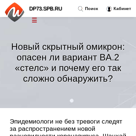
DP73.SPB.RU
Поиск
Кабинет
☰
Новости
»
Новый скрытный омикрон:
Тренды новостей
»
опасен ли вариант BA.2
«стелс» и почему его так
Рубрики
»
сложно обнаружить?
Правила
»
Контакт
»
Эпидемиологи не без тревоги следят
за распространением новой
разновидности коронавируса, Шанхай