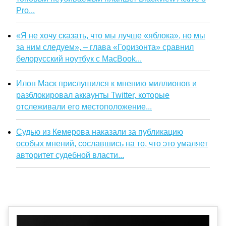
Pro...
«Я не хочу сказать, что мы лучше «яблока», но мы
за ним следуем», – глава «Горизонта» сравнил
белорусский ноутбук с MacBook...
Илон Маск прислушился к мнению миллионов и
разблокировал аккаунты Twitter, которые
отслеживали его местоположение...
Судью из Кемерова наказали за публикацию
особых мнений, сославшись на то, что это умаляет
авторитет судебной власти...