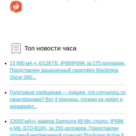
Топ новости часа
13 000 мА·ч, 6/128 ГБ, IP68/IP69K за 175 долларов.
Представлен защищенный смартфон Blackview
Oscal S80...
Голосовые сообщения — худшее, что случалось со
смартфонами? Вот 4 причины, почему их любят и
ненавидят...
22000 мА•ч, камера Samsung 48 Мп, стилус, IP69K
и MIL-STD-810H, за 250 долларов. Представлен
топовый неубиваемый планшет Blackview Active 8