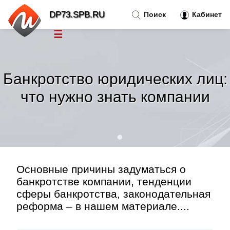
DP73.SPB.RU
Поиск
Кабинет
☰
Новости
»
Банкротство юридических лиц:
Тренды новостей
»
что нужно знать компании
Рубрики
»
Правила
»
Основные причины задуматься о
Контакт
»
банкротстве компании, тенденции
сферы банкротства, законодательная
реформа – в нашем материале....