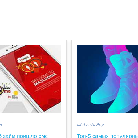
я
22:45, 02 Апр
б займ пришло смс
Топ-5 самых популярн