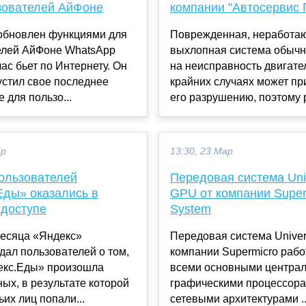
зователей АйФоне
компании "Автосервис 
обновлен функциями для
Поврежденная, неработа
елей АйФоне WhatsApp
выхлопная система обычн
ас бьет по Интернету. Он
на неисправность двигател
устил свое последнее
крайних случаях может пр
 для пользо...
его разрушению, поэтому р
ар
13:30, 23 Мар
ользователей
Передовая система Uni
Еды» оказались в
GPU от компании Super
 доступе
System
месяца «Яндекс»
Передовая система Univer
ал пользователей о том,
компании Supermicro рабо
декс.Еды» произошла
всеми основными центра
ных, в результате которой
графическими процессора
ьих лиц попали...
сетевыми архитектурами ..