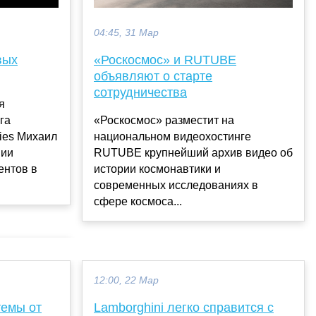
04:45, 31 Мар
вых
«Роскосмос» и RUTUBE
объявляют о старте
сотрудничества
я
га
«Роскосмос» разместит на
ies Михаил
национальном видеохостинге
нии
RUTUBE крупнейший архив видео об
ентов в
истории космонавтики и
современных исследованиях в
сфере космоса...
12:00, 22 Мар
темы от
Lamborghini легко справится с