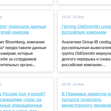
ар
10:15, 15 Апр
Meta* передали данные
Группа OldGremlin снов
телей хакерам
российские компании
ет Bloomberg, компании
Аналитики Group-IB сообщ
ta* предоставили данные
русскоязычная вымогател
 хакерам, которые
группа OldGremlin вернул
ебя за сотрудников
долгого перерыва и снова
ительных органо...
российские компании....
р
20:30, 14 Апр
 России под угрозой?
В Прикамье директор 
 санкциями спрос на
пытался подкупить
енные операционные
министерского чиновни
вырос в шесть раз