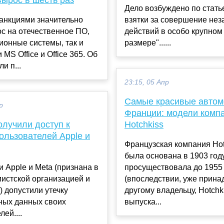
Дело возбуждено по стать
санкциями значительно
взятки за совершение нез
с на отечественное ПО,
действий в особо крупном
ионные системы, так и
размере"......
MS Office и Office 365. Об
и п...
23:15, 05 Апр
Самые красивые авто
р
Франции: модели комп
олучили доступ к
Hotchkiss
ользователей Apple и
Французская компания Hot
была основана в 1903 год
 Apple и Meta (признана в
просуществовала до 1955
истской организацией и
(впоследствии, уже прин
 допустили утечку
другому владельцу, Hotchk
ных данных своих
выпуска...
ей....