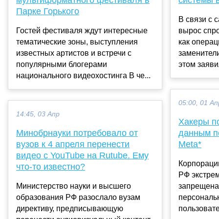
Парке Горького
В связи с 
Гостей фестиваля ждут интересные
вырос спро
тематические зоны, выступления
как операц
известных артистов и встречи с
заменители 
популярными блогерами
этом заявил
национального видеохостинга В че...
05:00, 01 Ап
14:45, 03 Апр
Хакеры п
Минобрнауки потребовало от
данным п
вузов к 4 апреля перенести
Meta*
видео с YouTube на Rutube. Ему
Корпорации
что-то известно?
РФ экстрем
Министерство науки и высшего
запрещена)
образования РФ разослало вузам
персональ
директиву, предписывающую
пользовател