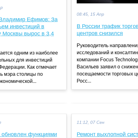
ар
08:45, 15 Апр
Владимир Ефимов: За
В России трафик торго
ъем инвестиций в
центров снизился
 Москвы вырос в 3,4
Руководитель направлени
исследований и консалтин
ается одним из наиболее
компании Focus Technolog
ельных для инвестиций
Васильев заявил о сниже
Федерации. Как отмечает
посещаемости торговых ц
ь мэра столицы по
Росс...
кономической...
г
11:12, 07 Сен
 обновлен функциями
Ремонт выхлопной сис