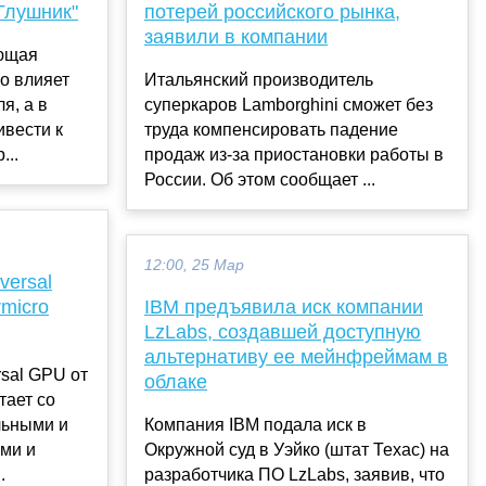
Глушник"
потерей российского рынка,
заявили в компании
ющая
о влияет
Итальянский производитель
я, а в
суперкаров Lamborghini сможет без
ивести к
труда компенсировать падение
...
продаж из-за приостановки работы в
России. Об этом сообщает ...
12:00, 25 Мар
versal
micro
IBM предъявила иск компании
LzLabs, создавшей доступную
альтернативу ее мейнфреймам в
sal GPU от
облаке
тает со
льными и
Компания IBM подала иск в
ми и
Окружной суд в Уэйко (штат Техас) на
.
разработчика ПО LzLabs, заявив, что