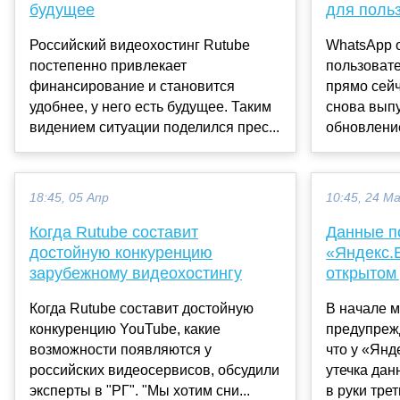
будущее
для поль
Российский видеохостинг Rutube
WhatsApp 
постепенно привлекает
пользоват
финансирование и становится
прямо сейч
удобнее, у него есть будущее. Таким
снова вып
видением ситуации поделился прес...
обновление
18:45, 05 Апр
10:45, 24 М
Когда Rutube составит
Данные п
достойную конкуренцию
«Яндекс.
зарубежному видеохостингу
открытом
Когда Rutube составит достойную
В начале 
конкуренцию YouTube, какие
предупрежд
возможности появляются у
что у «Ян
российских видеосервисов, обсудили
утечка дан
эксперты в "РГ". "Мы хотим сни...
в руки трет