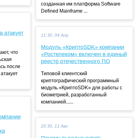
созданная им платформа Software
Defined Mainframe ...
а атакует
11:30, 04 Апр
Модуль «КриптоSDK» компании
ают, что
«Ростелеком» включен в единый
ьская
реестр отечественного ПО
ась после
 атакует
Типовой клиентский
криптографический программный
модуль «КриптоSDK» для работы с
биометрией, разработанный
компанией......
компании
20:30, 11 Авг
ка
Почему выгодно купить