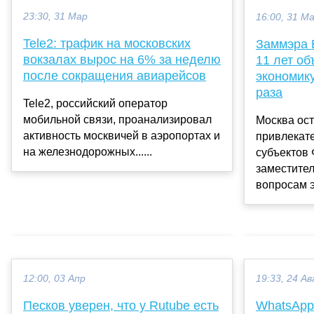
23:30, 31 Мар
16:00, 31 М
Tele2: трафик на московских
Заммэра 
вокзалах вырос на 6% за неделю
11 лет об
после сокращения авиарейсов
экономику
раза
Tele2, российский оператор
мобильной связи, проанализировал
Москва ост
активность москвичей в аэропортах и
привлекат
на железнодорожных......
субъектов 
заместител
вопросам э
12:00, 03 Апр
19:33, 24 Ав
Песков уверен, что у Rutube есть
WhatsApp