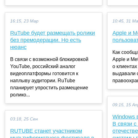
16:15, 23 Мар
10:45, 31 М
RuTube будет размещать ролики
Apple и 
без премодерации. Но есть
пользова
нюанс
Как сообща
В связи с возможной блокировкой
Apple и Me
YouTube, российский аналог
о клиентах
видеоплатформы готовится к
выдавали с
наплыву аудитории. RuTube
правоохран
планирует упростить размещение
ролико...
09:15, 15 Ап
Windows в
03:18, 25 Сен
В связи с
RUTUBE станет участником
отечеств
мультиформатного фестиваля в
системы 