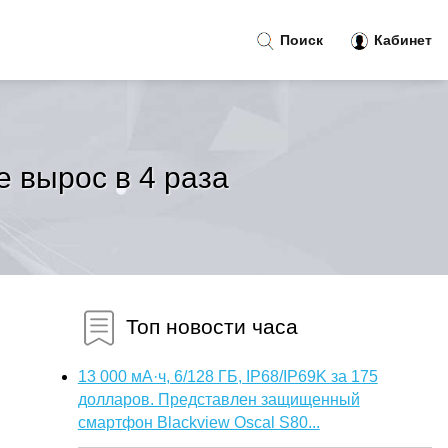
Поиск
Кабинет
e вырос в 4 раза
Топ новости часа
13 000 мА·ч, 6/128 ГБ, IP68/IP69K за 175
долларов. Представлен защищенный
смартфон Blackview Oscal S80...