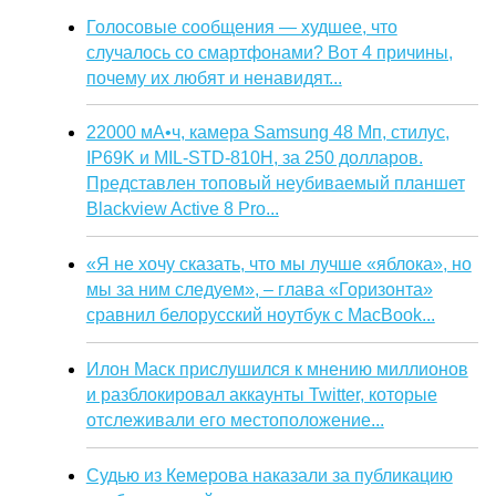
Голосовые сообщения — худшее, что
случалось со смартфонами? Вот 4 причины,
почему их любят и ненавидят...
22000 мА•ч, камера Samsung 48 Мп, стилус,
IP69K и MIL-STD-810H, за 250 долларов.
Представлен топовый неубиваемый планшет
Blackview Active 8 Pro...
«Я не хочу сказать, что мы лучше «яблока», но
мы за ним следуем», – глава «Горизонта»
сравнил белорусский ноутбук с MacBook...
Илон Маск прислушился к мнению миллионов
и разблокировал аккаунты Twitter, которые
отслеживали его местоположение...
Судью из Кемерова наказали за публикацию