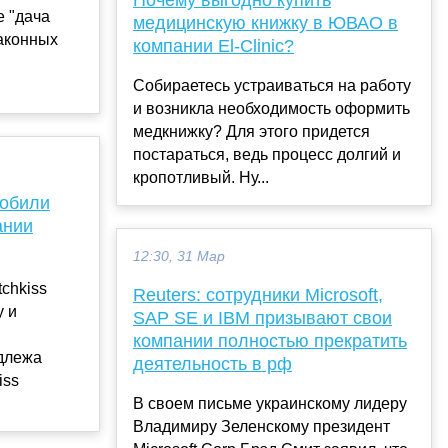
е "дача
медицинскую книжку в ЮВАО в
аконных
компании El-Clinic?
Собираетесь устраиваться на работу
и возникла необходимость оформить
медкнижку? Для этого придется
постараться, ведь процесс долгий и
кропотливый. Ну...
мобили
ании
12:30, 31 Мар
chkiss
Reuters: сотрудники Microsoft,
у и
SAP SE и IBM призывают свои
компании полностью прекратить
адлежа
деятельность в рф
iss
В своем письме украинскому лидеру
Владимиру Зеленскому президент