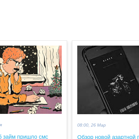
я
08:00, 26 Мар
б займ пришло смс
Обзор новой азартной