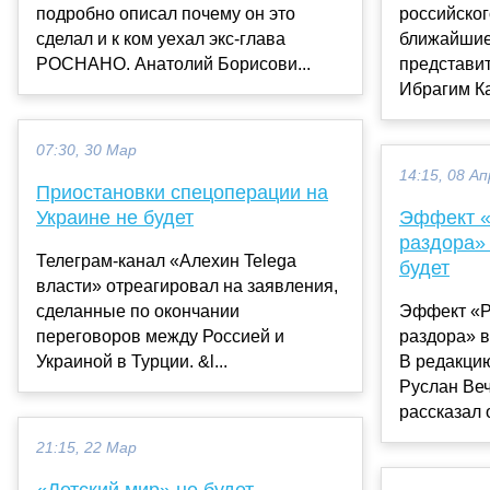
подробно описал почему он это
российског
сделал и к ком уехал экс-глава
ближайшие 
РОСНАНО. Анатолий Борисови...
представит
Ибрагим Ка
07:30, 30 Мар
14:15, 08 Ап
Приостановки спецоперации на
Украине не будет
Эффект «
раздора»
Телеграм-канал «Алехин Telega
будет
власти» отреагировал на заявления,
сделанные по окончании
Эффект «P
переговоров между Россией и
раздора» в
Украиной в Турции. &l...
В редакцию
Руслан Веч
рассказал 
21:15, 22 Мар
«Детский мир» не будет