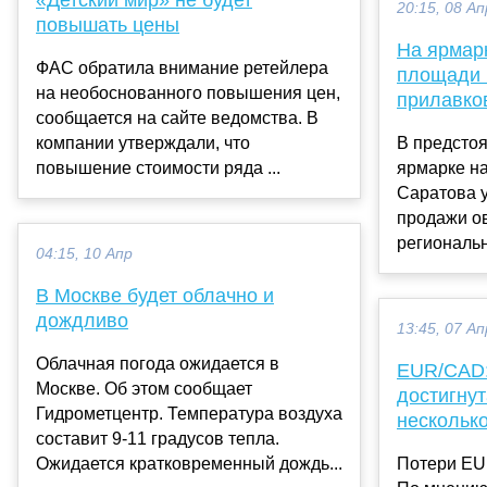
20:15, 08 Ап
повышать цены
На ярмар
ФАС обратила внимание ретейлера
площади 
на необоснованного повышения цен,
прилавко
сообщается на сайте ведомства. В
компании утверждали, что
В предсто
повышение стоимости ряда ...
ярмарке н
Саратова у
продажи о
региональн
04:15, 10 Апр
В Москве будет облачно и
дождливо
13:45, 07 Ап
Облачная погода ожидается в
EUR/CAD: 
Москве. Об этом сообщает
достигну
Гидрометцентр. Температура воздуха
несколько
составит 9-11 градусов тепла.
Ожидается кратковременный дождь...
Потери EU