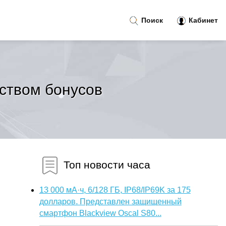
Поиск
Кабинет
еством бонусов
Топ новости часа
13 000 мА·ч, 6/128 ГБ, IP68/IP69K за 175
долларов. Представлен защищенный
смартфон Blackview Oscal S80...