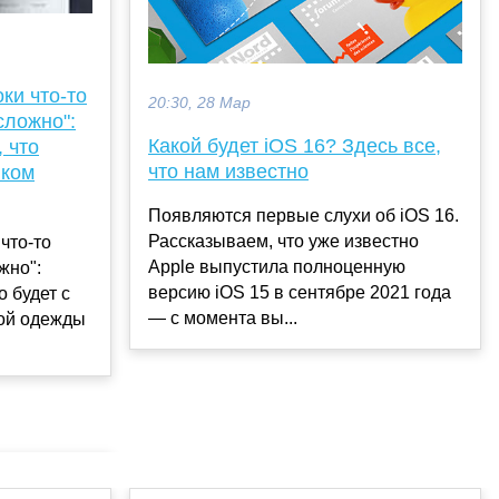
оки что-то
20:30, 28 Мар
сложно":
Какой будет iOS 16? Здесь все,
 что
что нам известно
нком
Появляются первые слухи об iOS 16.
Рассказываем, что уже известно
 что-то
Apple выпустила полноценную
жно":
версию iOS 15 в сентябре 2021 года
 будет с
— с момента вы...
ой одежды