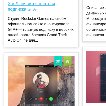
X и S появится платная
Описание 
подписка GTA+
денежных 
Студия Rockstar Games на своём
Многофунк
официальном сайте анонсировала
финансиро
GTA+ — платную подписку в версиях
организац
онлайнового боевика Grand Theft
финансов..
Auto Online для...