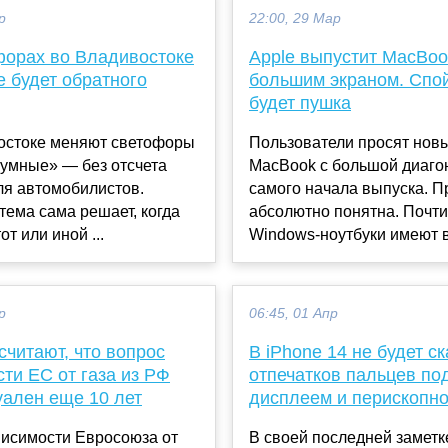
р
22:00, 29 Мар
форах во Владивостоке
Apple выпустит MacBook
 будет обратного
большим экраном. Спой
будет пушка
остоке меняют светофоры
Пользователи просят нов
«умные» — без отсчета
MacBook с большой диаго
ля автомобилистов.
самого начала выпуска. П
тема сама решает, когда
абсолютно понятна. Почти
от или иной ...
Windows-ноутбуки имеют в
р
06:45, 01 Апр
считают, что вопрос
В iPhone 14 не будет с
ти ЕС от газа из РФ
отпечатков пальцев по
уален еще 10 лет
дисплеем и перископн
висимости Евросоюза от
В своей последней заметк