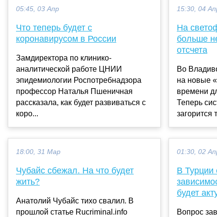
05:45, 03 Апр
15:30, 04 Ап
Что теперь будет с
На свето
коронавирусом в России
больше не
отсчета
Замдиректора по клинико-
аналитической работе ЦНИИ
Во Владив
эпидемиологии Роспотребнадзора
на новые 
профессор Наталья Пшеничная
времени д
рассказала, как будет развиваться с
Теперь сис
коро...
загорится т
18:00, 31 Мар
01:30, 02 Ап
Чубайс сбежал. На что будет
В Турции 
жить?
зависимос
будет акт
Анатолий Чубайс тихо свалил. В
прошлой статье Rucriminal.info
Вопрос за