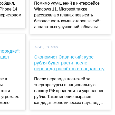
ообщил,
Помимо улучшений в интерфейсе
iPhone 14
Windows 11, Microsoft также
 перископом
рассказала о планах повысить
безопасность компьютеров за счёт
аппаратных улучшений, облачны...
12:45, 31 Мар
порядке":
ошел
Экономист Савинский: курс
рубля будет расти после
перевода расчётов в нацвалюту
зе в
После перевода платежей за
ры
энергоресурсы в национальную
зни и
валюту РФ продолжится укрепление
 угрожает.
рубля. Такое мнение выразил
коло...
кандидат экономических наук, вед...