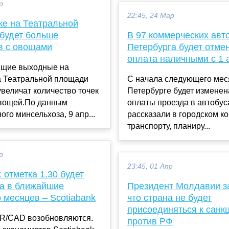
р
22:45, 24 Мар
ке на Театральной
будет больше
В 97 коммерческих авт
в с овощами
Петербурга будет отме
оплата наличными с 1 
ящие выходные на
а Театральной площади
С начала следующего мес
величат количество точек
Петербурге будет изменен
вощей.По данным
оплаты проезда в автобуса
ого минсельхоза, 9 апр...
рассказали в городском к
транспорту, планиру...
р
23:45, 01 Апр
отметка 1.30 будет
та в ближайшие
Президент Молдавии з
 месяцев – Scotiabank
что страна не будет
присоединяться к санк
R/CAD возобновляются.
против РФ