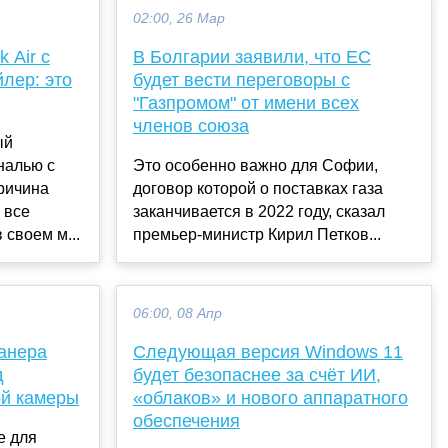
02:00, 26 Мар
 Air c
В Болгарии заявили, что ЕС
лер: это
будет вести переговоры с
"Газпромом" от имени всех
членов союза
ый
налью с
Это особенно важно для Софии,
ричина
договор которой о поставках газа
 все
заканчивается в 2022 году, сказал
 своем м...
премьер-министр Кирил Петков...
06:00, 08 Апр
канера
Следующая версия Windows 11
д
будет безопаснее за счёт ИИ,
ой камеры
«облаков» и нового аппаратного
обеспечения
е для