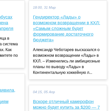
18:00, 31 Мар
обусах
Гендиректор «Лады» о
нена
возможном возвращении в КХЛ:
апреля
«Самым сложным будет
формирование достаточного
яца в
бюджета»
а система
х. Как
Александр Чеботарев высказался о
омитете по
возможном возвращении «Лады» в
КХЛ. – Изменились ли амбициозные
планы по выводу «Лады» в
Континентальную хоккейную л...
аявила,
04:15, 05 Апр
циям
Вскоре отличный камерофон
можно будет купить за $200 — 7