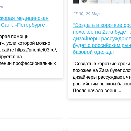
кт
17:00, 29 Мар
скорая медицинская
 Санкт-Петербурге
"Создать в короткие ср
похожее на Zara будет 
корая помощь
дизайнеры рассуждают,
», усли которой можно
будет с российским ры
сайте https://prioritet03.ru/,
базовой одежды
ируется на
лении профессиональных
"Создать в короткие сроки
похожее на Zara будет сло
дизайнеры рассуждают, что
российским рынком базов
После начала военн...