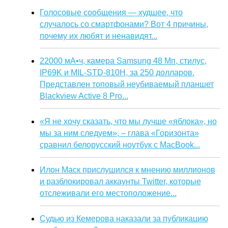
Голосовые сообщения — худшее, что
случалось со смартфонами? Вот 4 причины,
почему их любят и ненавидят...
22000 мА•ч, камера Samsung 48 Мп, стилус,
IP69K и MIL-STD-810H, за 250 долларов.
Представлен топовый неубиваемый планшет
Blackview Active 8 Pro...
«Я не хочу сказать, что мы лучше «яблока», но
мы за ним следуем», – глава «Горизонта»
сравнил белорусский ноутбук с MacBook...
Илон Маск прислушился к мнению миллионов
и разблокировал аккаунты Twitter, которые
отслеживали его местоположение...
Судью из Кемерова наказали за публикацию