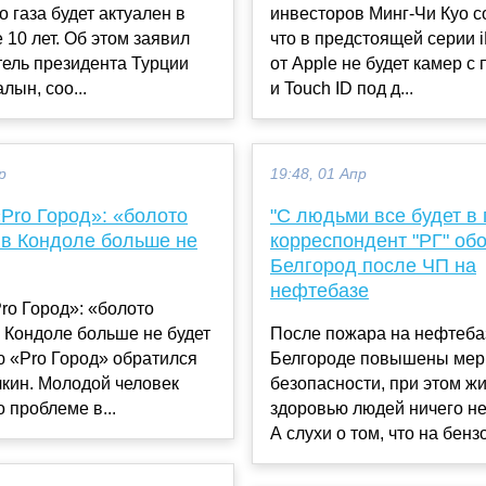
о газа будет актуален в
инвесторов Минг-Чи Куо с
10 лет. Об этом заявил
что в предстоящей серии 
ель президента Турции
от Apple не будет камер с
лын, соо...
и Touch ID под д...
р
19:48, 01 Апр
Pro Город»: «болото
"С людьми все будет в 
 в Кондоле больше не
корреспондент "РГ" об
Белгород после ЧП на
нефтебазе
ro Город»: «болото
 Кондоле больше не будет
После пожара на нефтеба
 «Pro Город» обратился
Белгороде повышены ме
кин. Молодой человек
безопасности, при этом жи
о проблеме в...
здоровью людей ничего не
А слухи о том, что на бензо