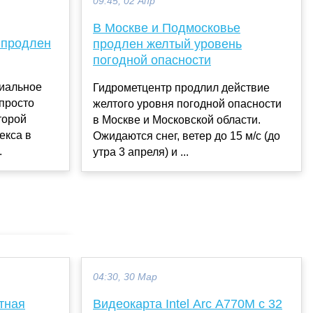
09:45, 02 Апр
В Москве и Подмосковье
 продлен
продлен желтый уровень
погодной опасности
иальное
Гидрометцентр продлил действие
 просто
желтого уровня погодной опасности
второй
в Москве и Московской области.
екса в
Ожидаются снег, ветер до 15 м/с (до
.
утра 3 апреля) и ...
04:30, 30 Мар
тная
Видеокарта Intel Arc A770M с 32