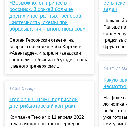
«Возможно, он принес в
есть текс
российский хоккей больше
задач
других иностранных тренеров.
Нетканый м
Системность, схемы при
Раньше на 
вбрасывании – много нюансов»
соломенну
Сергей Герсонский ответил на
грядки выс
вопрос о наследии Боба Хартли в
фрукты не г
«Авангарде». 4 апреля канадский
специалист объявил об уходе с поста
главного тренера омс...
20:15, 23 М
Какую рыб
несмотря
17:30, 07 Апр
На фоне са
Treolan и UTINET подписали
логистике
дистрибьюторский контракт
рыбы отеч
Компания Treolan с 11 апреля 2022
уже готов
года начинает поставки серверов,
семгу вмес