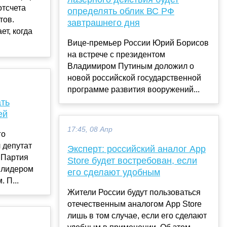
отсчета
определять облик ВС РФ
тов.
завтрашнего дня
ет, когда
Вице-премьер России Юрий Борисов
на встрече с президентом
Владимиром Путиным доложил о
новой российской государственной
программе развития вооружений...
ать
ей
17:45, 08 Апр
го
 депутат
Эксперт: российский аналог App
 Партия
Store будет востребован, если
 лидером
его сделают удобным
 П...
Жители России будут пользоваться
отечественным аналогом App Store
лишь в том случае, если его сделают