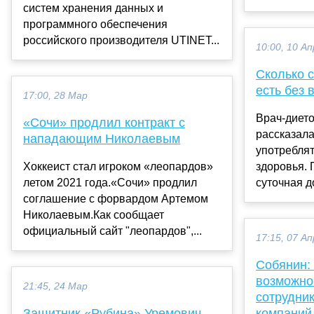
систем хранения данных и
программного обеспечения
российского производителя UTINET...
10:00, 10 Ап
Сколько 
есть без 
17:00, 28 Мар
Врач-диет
«Сочи» продлил контракт с
рассказала
нападающим Николаевым
употреблят
Хоккеист стал игроком «леопардов»
здоровья. 
летом 2021 года.«Сочи» продлил
суточная до
соглашение с форвардом Артемом
Николаевым.Как сообщает
официальный сайт "леопардов",...
17:15, 07 Ап
Собянин:
возможно
21:45, 24 Мар
сотрудни
Защитник «Рубина» Уремович
компаний