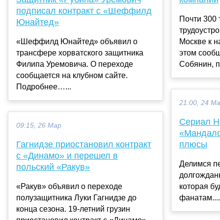
подписал контракт с «Шеффилд
Почти 300 
Юнайтед»
трудоустро
«Шеффилд Юнайтед» объявил о
Москве к н
трансфере хорватского защитника
этом сооб
Филипа Уремовича. О переходе
Собянин, п
сообщается на клубном сайте.
Подробнее…...
21:00, 24 М
Сериал H
09:15, 26 Мар
«Мандалор
Гагнидзе приостановил контракт
плюсы
с «Динамо» и перешел в
Делимся п
польский «Ракув»
долгожданн
«Ракув» объявил о переходе
которая бу
полузащитника Луки Гагнидзе до
фанатам....
конца сезона. 19-летний грузин