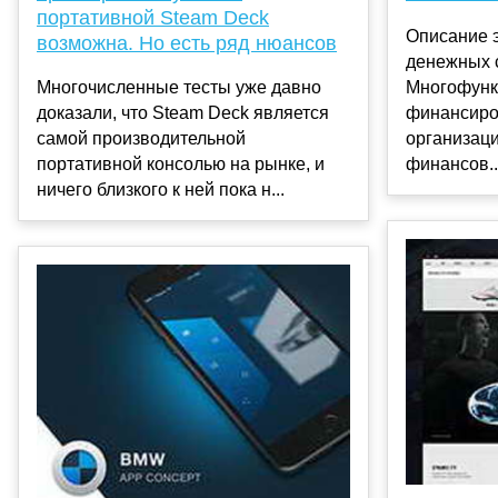
портативной Steam Deck
Описание 
возможна. Но есть ряд нюансов
денежных 
Многофунк
Многочисленные тесты уже давно
финансиро
доказали, что Steam Deck является
организац
самой производительной
финансов..
портативной консолью на рынке, и
ничего близкого к ней пока н...