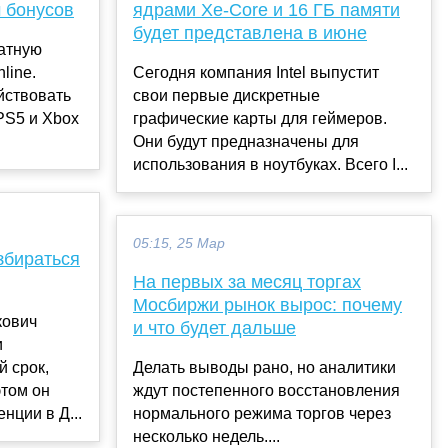
 бонусов
ядрами Xe-Core и 16 ГБ памяти
будет представлена в июне
латную
line.
Сегодня компания Intel выпустит
йствовать
свои первые дискретные
PS5 и Xbox
графические карты для геймеров.
Они будут предназначены для
использования в ноутбуках. Всего I...
05:15, 25 Мар
збираться
На первых за месяц торгах
Мосбиржи рынок вырос: почему
кович
и что будет дальше
и
й срок,
Делать выводы рано, но аналитики
этом он
ждут постепенного восстановления
нции в Д...
нормального режима торгов через
несколько недель....