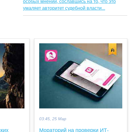
особых мнений, сославшись на то, что это
умаляет авторитет судебной власти...
03:45, 25 Мар
ских
Мораторий на проверки ИТ-