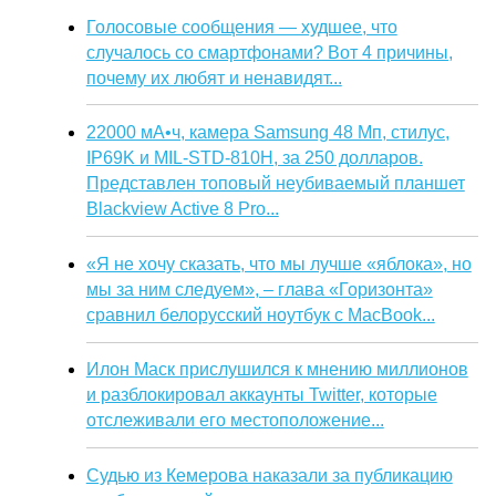
Голосовые сообщения — худшее, что
случалось со смартфонами? Вот 4 причины,
почему их любят и ненавидят...
22000 мА•ч, камера Samsung 48 Мп, стилус,
IP69K и MIL-STD-810H, за 250 долларов.
Представлен топовый неубиваемый планшет
Blackview Active 8 Pro...
«Я не хочу сказать, что мы лучше «яблока», но
мы за ним следуем», – глава «Горизонта»
сравнил белорусский ноутбук с MacBook...
Илон Маск прислушился к мнению миллионов
и разблокировал аккаунты Twitter, которые
отслеживали его местоположение...
Судью из Кемерова наказали за публикацию