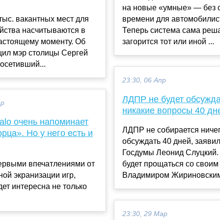
на новые «умные» — без 
тыс. вакантных мест для
времени для автомобилис
йства насчитываются в
Теперь система сама реша
астоящему моменту. Об
загорится тот или иной ...
щил мэр столицы Сергей
осетивший...
23:30, 06 Апр
ЛДПР не будет обсужд
ар
никакие вопросы 40 дн
alo очень напоминает
ЛДПР не собирается ниче
ца». Но у него есть и
обсуждать 40 дней, заявил
Госдумы Леонид Слуцкий.
ервыми впечатлениями от
будет прощаться со своим
ой экранизации игр,
Владимиром Жириновским.
дет интересна не только
23:30, 29 Мар