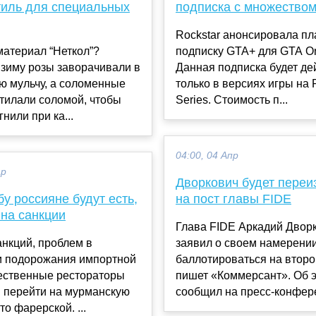
тиль для специальных
подписка с множеством
Rockstar анонсировала п
атериал “Неткол”?
подписку GTA+ для GTA On
зиму розы заворачивали в
Данная подписка будет де
ю мульчу, а соломенные
только в версиях игры на 
тилали соломой, чтобы
Series. Стоимость п...
нили при ка...
04:00, 04 Апр
ар
Дворкович будет переи
у россияне будут есть,
на пост главы FIDE
 на санкции
Глава FIDE Аркадий Двор
нкций, проблем в
заявил о своем намерени
 и подорожания импортной
баллотироваться на второ
ественные рестораторы
пишет «Коммерсант». Об 
ы перейти на мурманскую
сообщил на пресс-конфере
то фарерской. ...