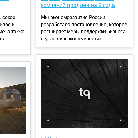
компаний продлен на 3 года
ысокое
Минэкономразвития России
ливое и
разработало постановление, которое
е, а также
расширяет меры поддержки бизнеса
ия –
в условиях экономических......
.