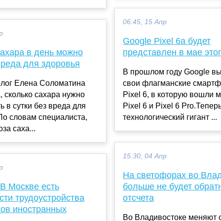
06:45, 15 Апр
р
Google Pixel 6a будет
сахара в день можно
представлен в мае этог
вреда для здоровья
В прошлом году Google в
олог Елена Соломатина
свои флагманские смарт
, сколько сахара нужно
Pixel 6, в которую вошли 
ь в сутки без вреда для
Pixel 6 и Pixel 6 Pro.Тепер
По словам специалиста,
технологический гигант ...
за саха...
15:30, 04 Апр
р
На светофорах во Вла
 В Москве есть
больше не будет обрат
сти трудоустройства
отсчета
ков иностранных
Во Владивостоке меняют