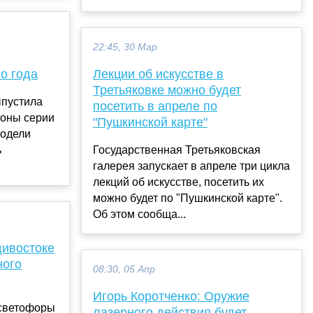
22:45, 30 Мар
о года
Лекции об искусстве в
Третьяковке можно будет
ыпустила
посетить в апреле по
фоны серии
"Пушкинской карте"
модели
ь
Государственная Третьяковская
галерея запускает в апреле три цикла
лекций об искусстве, посетить их
можно будет по "Пушкинской карте".
Об этом сообща...
дивостоке
ного
08:30, 05 Апр
Игорь Коротченко: Оружие
 светофоры
лазерного действия будет