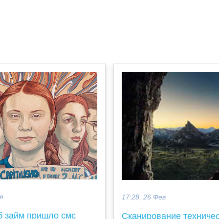
я
17:28, 26 Фев
б займ пришло смс
Сканирование техниче