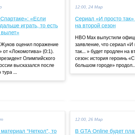
р
12:00, 24 Мар
«Спартаке»: «Если
Сериал «И просто так»
 дальше играть, то есть
на второй сезон
 вылет»
HBO Max выпустили офиц
 Жуков оценил поражение
заявление, что сериал «И
 от «Локомотива» (0:1).
так... » будет продлен на 
президент Олимпийского
сезон: история героинь «С
оссии высказался после
большом городе» продол..
 тура ...
кт
12:00, 26 Мар
материал “Неткол”, то
В GTA Online будет пла