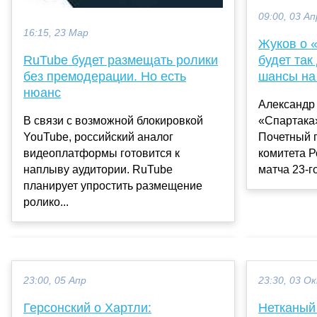
09:00, 03 Ап
16:15, 23 Мар
Жуков о 
будет так
RuTube будет размещать ролики
шансы на
без премодерации. Но есть
нюанс
Александр
«Спартака»
В связи с возможной блокировкой
Почетный 
YouTube, российский аналог
комитета Р
видеоплатформы готовится к
матча 23-го
наплыву аудитории. RuTube
планирует упростить размещение
ролико...
23:00, 05 Апр
23:30, 03 О
Герсонский о Хартли:
Нетканый 