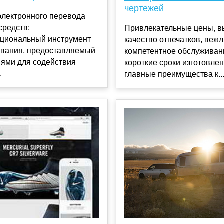
чертежей
электронного перевода
средств:
Привлекательные цены, в
циональный инструмент
качество отпечатков, веж
вания, предоставляемый
компетентное обслуживани
иями для содействия
короткие сроки изготовлен
.
главные преимущества к..