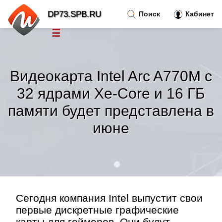
DP73.SPB.RU
Поиск
Кабинет
☰
Новости
»
Видеокарта Intel Arc A770M с
Тренды новостей
»
32 ядрами Xe-Core и 16 ГБ
памяти будет представлена в
Рубрики
»
июне
Правила
»
Контакт
»
Сегодня компания Intel выпустит свои
первые дискретные графические
карты для геймеров. Они будут