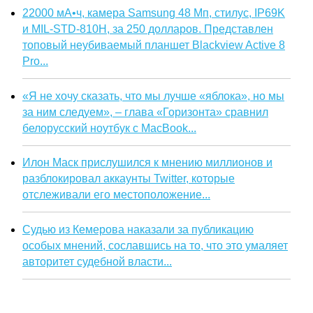
22000 мА•ч, камера Samsung 48 Мп, стилус, IP69K
и MIL-STD-810H, за 250 долларов. Представлен
топовый неубиваемый планшет Blackview Active 8
Pro...
«Я не хочу сказать, что мы лучше «яблока», но мы
за ним следуем», – глава «Горизонта» сравнил
белорусский ноутбук с MacBook...
Илон Маск прислушился к мнению миллионов и
разблокировал аккаунты Twitter, которые
отслеживали его местоположение...
Судью из Кемерова наказали за публикацию
особых мнений, сославшись на то, что это умаляет
авторитет судебной власти...