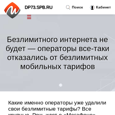
DP73.SPB.RU
Поиск
Кабинет
☰
Новости
»
Безлимитного интернета не
Тренды новостей
»
будет — операторы все-таки
отказались от безлимитных
Рубрики
»
мобильных тарифов
Правила
»
Контакт
»
Какие именно операторы уже удалили
свои безлимитные тарифы? Все
крупные. Речь идет о «МегаФоне»,