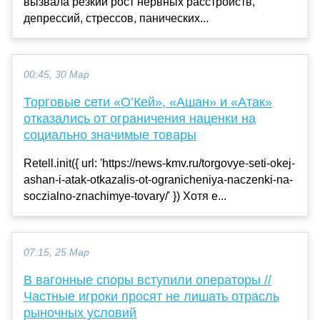
вызвала резкий рост нервных расстройств,
депрессий, стрессов, панических...
00:45, 30 Мар
Торговые сети «О’Кeй», «Ашан» и «Атак»
отказались от ограничения наценки на
социально значимые товары
Retell.init({ url: 'https://news-kmv.ru/torgovye-seti-okej-
ashan-i-atak-otkazalis-ot-ogranicheniya-naczenki-na-
soczialno-znachimye-tovary/' }) Хотя е...
07:15, 25 Мар
В вагонные споры вступили операторы //
Частные игроки просят не лишать отрасль
рыночных условий