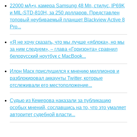
22000 мА•ч, камера Samsung 48 Мп, стилус, IP69K
и MIL-STD-810H, за 250 долларов. Представлен
топовый неубиваемый планшет Blackview Active 8
Pro...
«Я не хочу сказать, что мы лучше «яблока», но мы
за ним следуем», – глава «Горизонта» сравнил
белорусский ноутбук с MacBook...
Илон Маск прислушился к мнению миллионов и
разблокировал аккаунты Twitter, которые
отслеживали его местоположение...
Судью из Кемерова наказали за публикацию
особых мнений, сославшись на то, что это умаляет
авторитет судебной власти...