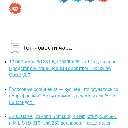
Топ новости часа
13 000 мА·ч, 6/128 ГБ, IP68/IP69K за 175 долларов.
Представлен защищенный смартфон Blackview
Oscal S80...
Голосовые сообщения — худшее, что случалось со
смартфонами? Вот 4 причины, почему их любят и
ненавидят...
22000 мА•ч, камера Samsung 48 Мп, стилус, IP69K
и MIL-STD-810H, за 250 долларов. Представлен