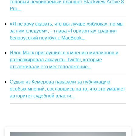
топовый неубиваемый планшет Blackview Active 8
Pro...
«Я не хочу сказать, что мы лучше «яблока», но мы
за ним следуем», – глава «Горизонта» сравнил
белорусский ноутбук с MacBook...
Илон Маск прислушился к мнению миллионов и
разблокировал аккаунты Twitter, которые
отслеживали его местоположение...
Судью из Кемерова наказали за публикацию
особых мнений, сославшись на то, что это умаляет
авторитет судебной власти...