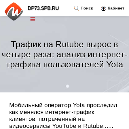
DP73.SPB.RU
Поиск
Кабинет
☰
Новости
»
Трафик на Rutube вырос в
Тренды новостей
»
четыре раза: анализ интернет-
трафика пользователей Yota
Рубрики
»
Правила
»
Контакт
»
Мобильный оператор Yota проследил,
как менялся интернет-трафик
клиентов, потраченный на
видеосервисы YouTube и Rutube......