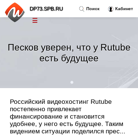
DP73.SPB.RU
Поиск
Кабинет
☰
Новости
»
Песков уверен, что у Rutube
Тренды новостей
»
есть будущее
Рубрики
»
Правила
»
Российский видеохостинг Rutube
Контакт
»
постепенно привлекает
финансирование и становится
удобнее, у него есть будущее. Таким
видением ситуации поделился прес...