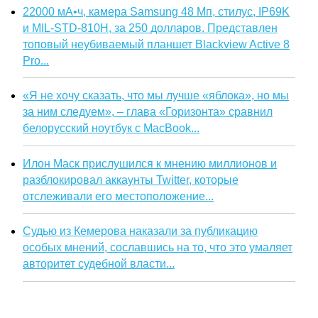
22000 мА•ч, камера Samsung 48 Мп, стилус, IP69K
и MIL-STD-810H, за 250 долларов. Представлен
топовый неубиваемый планшет Blackview Active 8
Pro...
«Я не хочу сказать, что мы лучше «яблока», но мы
за ним следуем», – глава «Горизонта» сравнил
белорусский ноутбук с MacBook...
Илон Маск прислушился к мнению миллионов и
разблокировал аккаунты Twitter, которые
отслеживали его местоположение...
Судью из Кемерова наказали за публикацию
особых мнений, сославшись на то, что это умаляет
авторитет судебной власти...