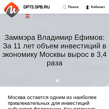
DP73.SPB.RU
Поиск
Кабинет
☰
Новости
»
Заммэра Владимир Ефимов:
Тренды новостей
»
За 11 лет объем инвестиций в
экономику Москвы вырос в 3,4
Рубрики
»
раза
Правила
»
Контакт
»
Москва остается одним из наиболее
привлекательных для инвестиций
субъектов Федерации. Как отмечает