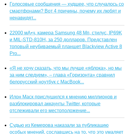
Голосовые сообщения — худшее, что случалось со
смартфонами? Вот 4 причины, почему их любят и
ненавидят...
22000 мА•ч, камера Samsung 48 Мп, стилус, IP69K
и MIL-STD-810H, за 250 долларов. Представлен
топовый неубиваемый планшет Blackview Active 8
Pro...
«Я не хочу сказать, что мы лучше «яблока», но мы
за ним следуем», – глава «Горизонта» сравнил
белорусский ноутбук с MacBook...
Илон Маск прислушился к мнению миллионов и
разблокировал аккаунты Twitter, которые
отслеживали его местоположение...
Судью из Кемерова наказали за публикацию
особых мнений, сославшись на то, что это умаляет