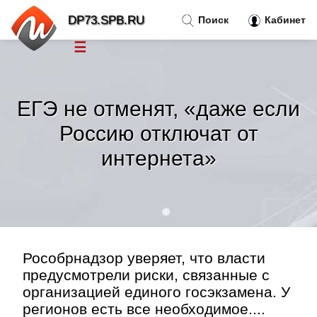
DP73.SPB.RU
Поиск
Кабинет
☰
Новости
»
ЕГЭ не отменят, «даже если
Тренды новостей
»
Россию отключат от
интернета»
Рубрики
»
Правила
»
Контакт
»
Рособрнадзор уверяет, что власти
предусмотрели риски, связанные с
организацией единого госэкзамена. У
регионов есть все необходимое....