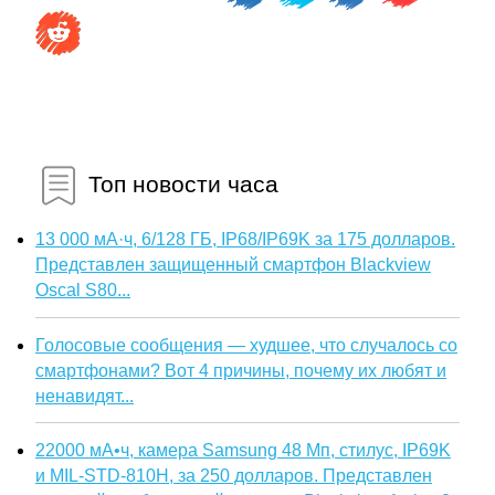
Топ новости часа
13 000 мА·ч, 6/128 ГБ, IP68/IP69K за 175 долларов.
Представлен защищенный смартфон Blackview
Oscal S80...
Голосовые сообщения — худшее, что случалось со
смартфонами? Вот 4 причины, почему их любят и
ненавидят...
22000 мА•ч, камера Samsung 48 Мп, стилус, IP69K
и MIL-STD-810H, за 250 долларов. Представлен