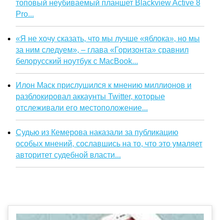
топовый неубиваемый планшет Blackview Active 8
Pro...
«Я не хочу сказать, что мы лучше «яблока», но мы
за ним следуем», – глава «Горизонта» сравнил
белорусский ноутбук с MacBook...
Илон Маск прислушился к мнению миллионов и
разблокировал аккаунты Twitter, которые
отслеживали его местоположение...
Судью из Кемерова наказали за публикацию
особых мнений, сославшись на то, что это умаляет
авторитет судебной власти...