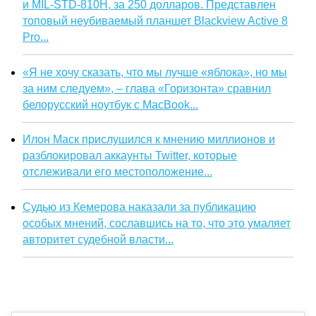
и MIL-STD-810H, за 250 долларов. Представлен
топовый неубиваемый планшет Blackview Active 8
Pro...
«Я не хочу сказать, что мы лучше «яблока», но мы
за ним следуем», – глава «Горизонта» сравнил
белорусский ноутбук с MacBook...
Илон Маск прислушился к мнению миллионов и
разблокировал аккаунты Twitter, которые
отслеживали его местоположение...
Судью из Кемерова наказали за публикацию
особых мнений, сославшись на то, что это умаляет
авторитет судебной власти...