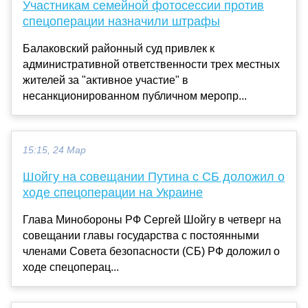
Участникам семейной фотосессии против
спецоперации назначили штрафы
Балаковский районный суд привлек к
административной ответственности трех местных
жителей за "активное участие" в
несанкционированном публичном меропр...
15:15, 24 Мар
Шойгу на совещании Путина с СБ доложил о
ходе спецоперации на Украине
Глава Минобороны РФ Сергей Шойгу в четверг на
совещании главы государства с постоянными
членами Совета безопасности (СБ) РФ доложил о
ходе спецоперац...