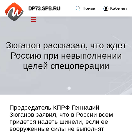
DP73.SPB.RU
Поиск
Кабинет
☰
Новости
»
Зюганов рассказал, что ждет
Тренды новостей
»
Россию при невыполнении
целей спецоперации
Рубрики
»
Правила
»
Контакт
»
Председатель КПРФ Геннадий
Зюганов заявил, что в России всем
придется надеть шинели, если ее
вооруженные силы не выполнят