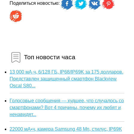
Поделиться новостью:
Топ новости часа
13 000 мА·ч, 6/128 ГБ, IP68/IP69K за 175 долларов.
Представлен защищенный смартфон Blackview
Oscal S80...
Голосовые сообщения — худшее, что случалось со
смартфонами? Вот 4 причины, почему их любят и
ненавидят...
22000 мА•ч, камера Samsung 48 Мп, стилус, IP69K