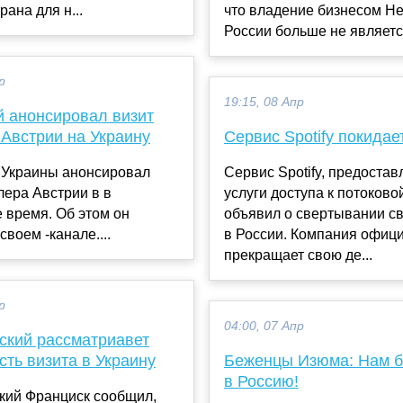
рана для н...
что владение бизнесом He
России больше не является
р
19:15, 08 Апр
й анонсировал визит
 Австрии на Украину
Сервис Spotify покидае
 Украины анонсировал
Сервис Spotify, предоста
лера Австрии в в
услуги доступа к потоково
 время. Об этом он
объявил о свертывании с
своем -канале....
в России. Компания офиц
прекращает свою де...
р
04:00, 07 Апр
ский рассматриавет
ть визита в Украину
Беженцы Изюма: Нам б
в Россию!
кий Франциск сообщил,