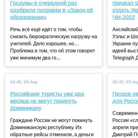
Госдумы в очередной раз
призвал 
одобрили поправки в «Закон об
отдать Ук
образовании»
ЧМ-2022
Речь всё ещё идёт о том, чтобы
Английский
снизить бюрократическую нагрузку на
Уэльс и Ш
учителей. Дело хорошее, но…
Украине пу
Проблема в том, что об этом говорят
идеей выст
уже минимум два го...
Telegraph Д
04:45, 09 Апр
05:30, 03 Ап
Российские туристы уже два
Песков н
месяца не могут покинуть
для Росс
Доминикану
Современн
Граждане России не могут покинуть
России «сл
Доминиканскую республику. Их
апреля пр
обратные рейсы отменили, а деньги
Дмитрий П