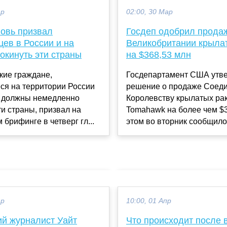
ар
02:00, 30 Мар
новь призвал
Госдеп одобрил прода
ев в России и на
Великобритании крыла
окинуть эти страны
на $368,53 млн
кие граждане,
Госдепартамент США утв
ся на территории России
решение о продаже Соед
, должны немедленно
Королевству крылатых ра
ти страны, призвал на
Tomahawk на более чем $
 брифинге в четверг гл...
этом во вторник сообщило 
ар
10:00, 01 Апр
ий журналист Уайт
Что происходит после 