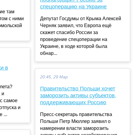
спецоперацию на Украине
кие там
том с ними
Депутат Госдумы от Крыма Алексей
омольской
Черняк заявил, что Европа ещё
скажет спасибо России за
проведение спецоперации на
Украине, в ходе которой была
обнар...
и в
20:45, 29 Мар
лета?
Правительство Польши хочет
 и
заморозить активы субъектов,
ас самое
поддерживающих Россию
отпуска и
 ...
Пресс-секретарь правительства
Польши Петр Мюллер заявил о
намерении власти заморозить