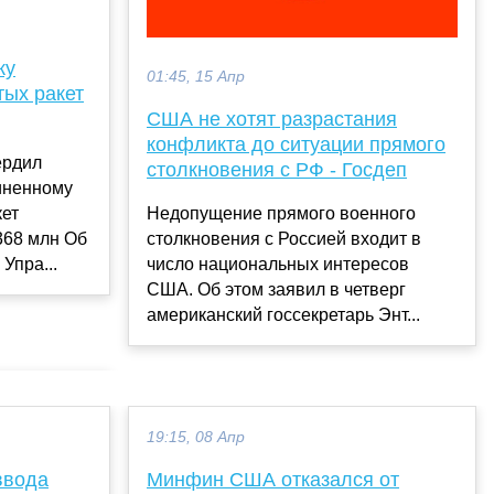
жу
01:45, 15 Апр
тых ракет
США не хотят разрастания
конфликта до ситуации прямого
ердил
столкновения с РФ - Госдеп
иненному
кет
Недопущение прямого военного
368 млн Об
столкновения с Россией входит в
Упра...
число национальных интересов
США. Об этом заявил в четверг
американский госсекретарь Энт...
19:15, 08 Апр
ввода
Минфин США отказался от