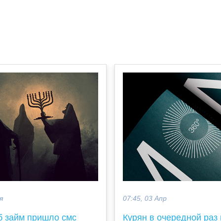
я
07:45, 03 Апр
б займ пришло смс
Курян в очередной раз 