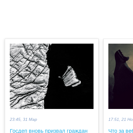
23:45, 31 Мар
17:51, 21 Но
Госдеп вновь призвал граждан
Что за ве