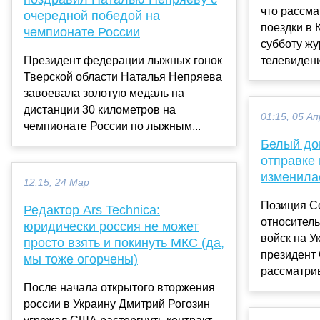
что рассм
очередной победой на
поездки в 
чемпионате России
субботу жу
Президент федерации лыжных гонок
телевиден
Тверской области Наталья Непряева
завоевала золотую медаль на
дистанции 30 километров на
01:15, 05 Ап
чемпионате России по лыжным...
Белый до
отправке 
изменила
12:15, 24 Мар
Позиция С
Редактор Ars Technica:
относитель
юридически россия не может
войск на У
просто взять и покинуть МКС (да,
президент
мы тоже огорчены)
рассматрив
После начала открытого вторжения
россии в Украину Дмитрий Рогозин