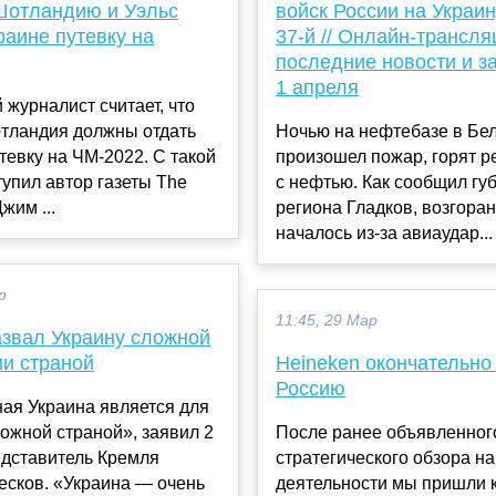
Шотландию и Уэльс
войск России на Украин
раине путевку на
37-й // Онлайн-трансля
последние новости и з
1 апреля
 журналист считает, что
отландия должны отдать
Ночью на нефтебазе в Бе
тевку на ЧМ-2022. С такой
произошел пожар, горят 
упил автор газеты The
с нефтью. Как сообщил гу
жим ...
региона Гладков, возгора
началось из-за авиаудар...
р
11:45, 29 Мар
азвал Украину сложной
ии страной
Heineken окончательно
Россию
ая Украина является для
ожной страной», заявил 2
После ранее объявленног
едставитель Кремля
стратегического обзора н
есков. «Украина — очень
деятельности мы пришли к