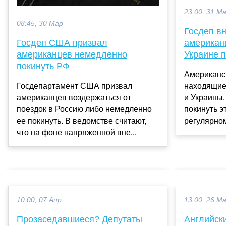
23:00, 31 М
08:45, 30 Мар
Госдеп в
американц
Госдеп США призвал
Украине п
американцев немедленно
покинуть РФ
Американс
находящие
Госдепартамент США призвал
и Украины
американцев воздержаться от
покинуть э
поездок в Россию либо немедленно
регулярном
ее покинуть. В ведомстве считают,
что на фоне напряженной вне...
10:00, 07 Апр
13:00, 26 М
Прозаседавшиеся? Депутаты
Английск