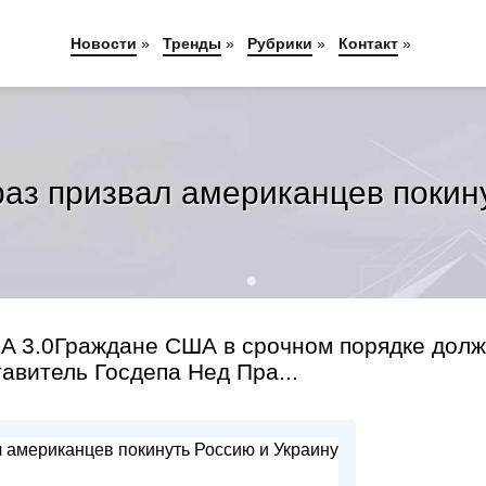
Новости
»
Тренды
»
Рубрики
»
Контакт
»
раз призвал американцев покин
-SA 3.0Граждане США в срочном порядке дол
тавитель Госдепа Нед Пра...