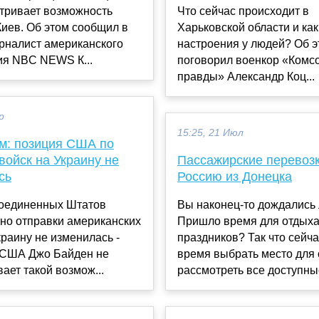
атривает возможность
Что сейчас происходит в
Киев. Об этом сообщил в
Харьковской области и ка
рналист американского
настроения у людей? Об э
ия NBC NEWS К...
поговорил военкор «Комс
правды» Александр Коц...
р
15:25, 21 Июл
м: позиция США по
войск на Украину не
Пассажирские перевозк
сь
Россию из Донецка
оединенных Штатов
Вы наконец-то дождались 
но отправки американских
Пришло время для отдыха
краину не изменилась -
праздников? Так что сейч
 США Джо Байден не
время выбрать место для 
ает такой возмож...
рассмотреть все доступные