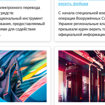
верить фейкам
электронного перевода
средств:
С начала специальной во
циональный инструмент
операции Вооружённых С
вания, предоставляемый
Украине региональные вла
иями для содействия
призывали курян верить т
.
официальной информации 