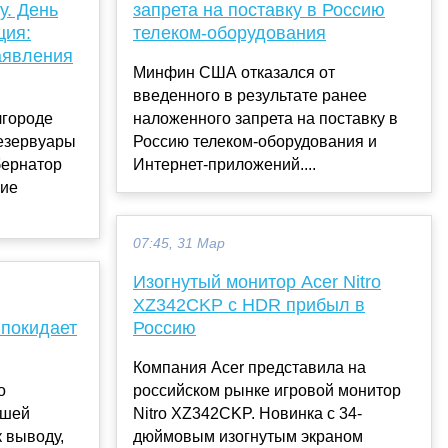
у. День
запрета на поставку в Россию
ция:
телеком-оборудования
аявления
Минфин США отказался от
введенного в результате ранее
лгороде
наложенного запрета на поставку в
резервуары
Россию телеком-оборудования и
бернатор
Интернет-приложений....
ние
07:45, 31 Мар
Изогнутый монитор Acer Nitro
XZ342CKP с HDR прибыл в
 покидает
Россию
Компания Acer представила на
о
российском рынке игровой монитор
ашей
Nitro XZ342CKP. Новинка с 34-
 выводу,
дюймовым изогнутым экраном