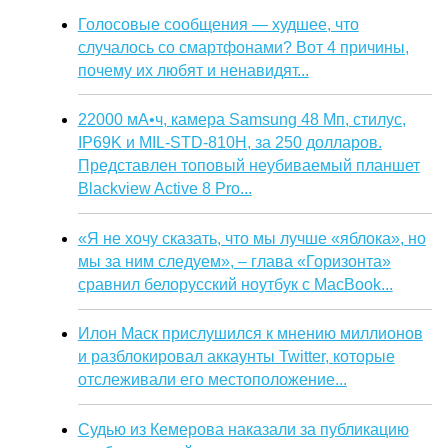
Голосовые сообщения — худшее, что
случалось со смартфонами? Вот 4 причины,
почему их любят и ненавидят...
22000 мА•ч, камера Samsung 48 Мп, стилус,
IP69K и MIL-STD-810H, за 250 долларов.
Представлен топовый неубиваемый планшет
Blackview Active 8 Pro...
«Я не хочу сказать, что мы лучше «яблока», но
мы за ним следуем», – глава «Горизонта»
сравнил белорусский ноутбук с MacBook...
Илон Маск прислушился к мнению миллионов
и разблокировал аккаунты Twitter, которые
отслеживали его местоположение...
Судью из Кемерова наказали за публикацию