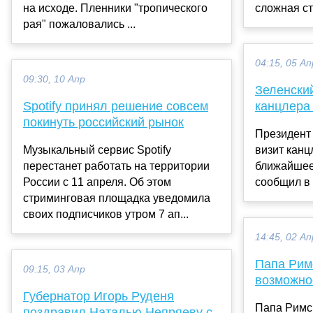
на исходе. Пленники "тропического
сложная ст
рая" пожаловались ...
04:15, 05 Ап
09:30, 10 Апр
Зеленски
Spotify принял решение совсем
канцлера
покинуть российский рынок
Президент
Музыкальный сервис Spotify
визит канц
перестанет работать на территории
ближайшее
России с 11 апреля. Об этом
сообщил в 
стриминговая площадка уведомила
своих подписчиков утром 7 ап...
14:45, 02 Ап
Папа Рим
09:15, 03 Апр
возможнос
Губернатор Игорь Руденя
Папа Римс
поздравил Наталью Непряеву с