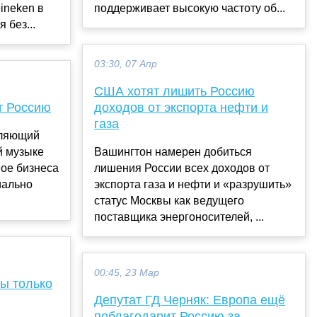
ineken в
поддерживает высокую частоту об...
 без...
03:30, 07 Апр
США хотят лишить Россию
т Россию
доходов от экспорта нефти и
газа
вляющий
й музыке
Вашингтон намерен добиться
вое бизнеса
лишения России всех доходов от
иально
экспорта газа и нефти и «разрушить»
статус Москвы как ведущего
поставщика энергоносителей, ...
00:45, 23 Мар
ы только
Депутат ГД Черняк: Европа ещё
поблагодарит Россию за