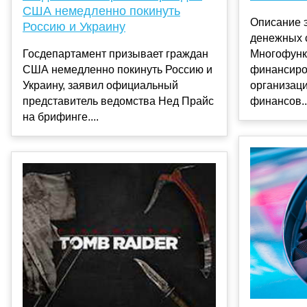
США немедленно покинуть
Описание 
Россию и Украину
денежных 
Госдепартамент призывает граждан
Многофунк
США немедленно покинуть Россию и
финансиро
Украину, заявил официальный
организац
представитель ведомства Нед Прайс
финансов..
на брифинге....