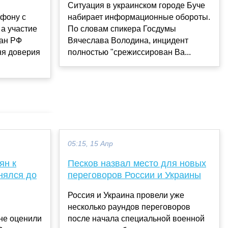
Ситуация в украинском городе Буче
ефону с
набирает информационные обороты.
 а участие
По словам спикера Госдумы
дан РФ
Вячеслава Володина, инцидент
вня доверия
полностью "срежиссирован Ва...
05:15, 15 Апр
ян к
Песков назвал место для новых
нялся до
переговоров России и Украины
Россия и Украина провели уже
я
несколько раундов переговоров
не оценили
после начала специальной военной