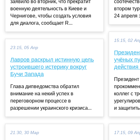
заявило во вторник, что прекратит
соотечеств
военную деятельность в Киеве и
втором ту
Чернигове, чтобы создать условия
24 апреля 
для диалога, сообщает R...
15:15, 02 Ап
23:15, 05 Апр
Президен
Лавров раскрыл истинную цель
учёных пу
устроившего истерику вокруг
действия
Бучи Запада
Президент
Глава дипведомства обратил
прокоммен
внимание на некий успех в
коллег с 
переговорном процессе в
урегулиров
разрешении украинского кризиса...
и защитить
21:30, 30 Мар
17:15, 09 Ап