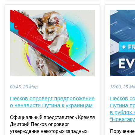
00:45, 23 Мар
16:00, 25 М
Песков опроверг предположение
Песков с
о ненависти Путина к украинцам
Путина пр
в рублях 
Официальный представитель Кремля
"Новатэку
Дмитрий Песков опроверг
утверждения некоторых западных
Поручение