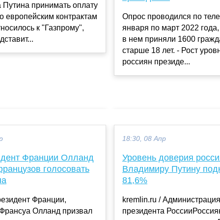
 Путина принимать оплату
по европейским контрактам
Опрос проводился по тел
тносилось к "Газпрому",
января по март 2022 года,
дставит...
в нем приняли 1600 граж
старше 18 лет. - Рост уро
россиян президе...
р
18:30, 08 Апр
идент Франции Олланд
Уровень доверия росси
французов голосовать
Владимиру Путину под
на
81,6%
езидент Франции,
kremlin.ru / Администраци
 Франсуа Олланд призвал
президента РоссииРоссия