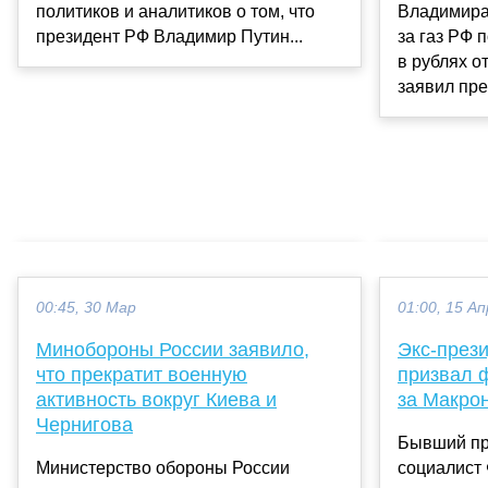
политиков и аналитиков о том, что
Владимира
президент РФ Владимир Путин...
за газ РФ 
в рублях о
заявил пре
00:45, 30 Мар
01:00, 15 Ап
Минобороны России заявило,
Экс-през
что прекратит военную
призвал 
активность вокруг Киева и
за Макро
Чернигова
Бывший пр
Министерство обороны России
социалист