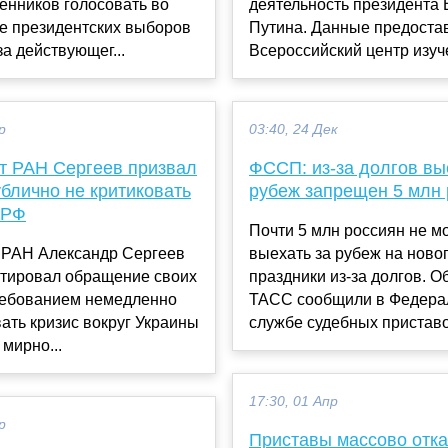
енников голосовать во
деятельность президента
ре президентских выборов
Путина. Данные предоста
за действующег...
Всероссийский центр изуче
р
03:40, 24 Дек
т РАН Сергеев призвал
ФССП: из-за долгов вы
блично не критиковать
рубеж запрещен 5 млн 
 РФ
Почти 5 млн россиян не м
 РАН Александр Сергеев
выехать за рубеж на ново
тировал обращение своих
праздники из-за долгов. О
требованием немедленно
ТАСС сообщили в Федера
ать кризис вокруг Украины
службе судебных приставо
 мирно...
17:30, 01 Апр
р
Приставы массово отк