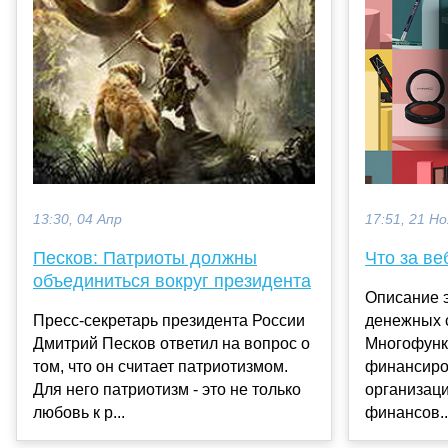
17:51, 21 Но
13:30, 04 Апр
Что за ве
Песков: Патриоты должны
объединиться вокруг президента
Описание 
денежных 
Пресс-секретарь президента России
Многофунк
Дмитрий Песков ответил на вопрос о
финансиро
том, что он считает патриотизмом.
организац
Для него патриотизм - это не только
финансов..
любовь к р...