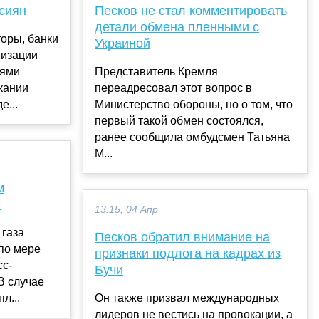
ссиян
Песков не стал комментировать
детали обмена пленными с
оры, банки
Украиной
низации
тями
Представитель Кремля
кании
переадресовал этот вопрос в
е...
Министерство обороны, но о том, что
первый такой обмен состоялся,
ранее сообщила омбудсмен Татьяна
М...
м
т
13:15, 04 Апр
 газа
Песков обратил внимание на
по мере
признаки подлога на кадрах из
сс-
Бучи
В случае
л...
Он также призвал международных
лидеров не вестись на провокации, а