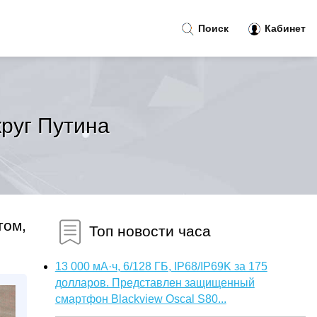
Поиск
Кабинет
круг Путина
том,
Топ новости часа
13 000 мА·ч, 6/128 ГБ, IP68/IP69K за 175
долларов. Представлен защищенный
смартфон Blackview Oscal S80...