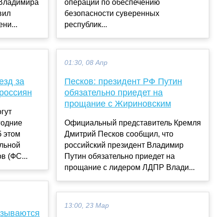
 Владимира
операции по обеспечению
вил
безопасности суверенных
ни...
республик...
01:30, 08 Апр
езд за
Песков: президент РФ Путин
россиян
обязательно приедет на
прощание с Жириновским
огут
годние
Официальный представитель Кремля
б этом
Дмитрий Песков сообщил, что
льной
российский президент Владимир
в (ФС...
Путин обязательно приедет на
прощание с лидером ЛДПР Влади...
13:00, 23 Мар
азываются