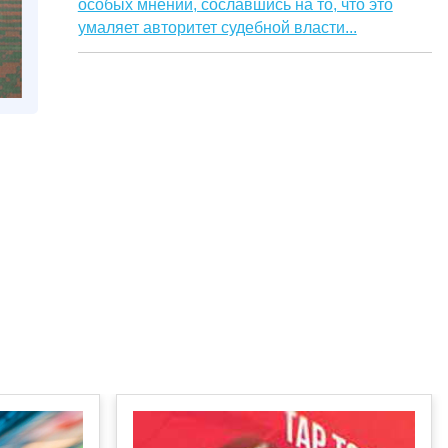
особых мнений, сославшись на то, что это
умаляет авторитет судебной власти...