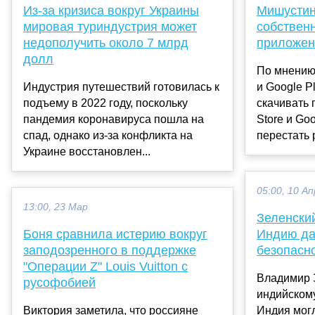
Из-за кризиса вокруг Украины
Мишустин
мировая туриндустрия может
собствен
недополучить около 7 млрд
приложен
долл
По мнению 
Индустрия путешествий готовилась к
и Google P
подъему в 2022 году, поскольку
скачивать 
пандемия коронавируса пошла на
Store и Go
спад, однако из-за конфликта на
перестать р
Украине восстановлен...
05:00, 10 Ап
13:00, 23 Мар
Зеленский
Боня сравнила истерию вокруг
Индию да
заподозренного в поддержке
безопасн
"Операции Z" Louis Vuitton с
Владимир 
русофобией
индийскому
Виктория заметила, что россияне
Индия могл