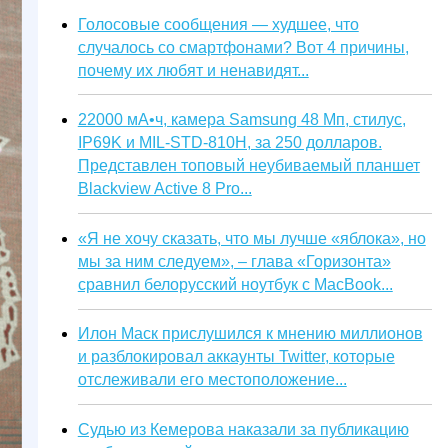
Голосовые сообщения — худшее, что
случалось со смартфонами? Вот 4 причины,
почему их любят и ненавидят...
22000 мА•ч, камера Samsung 48 Мп, стилус,
IP69K и MIL-STD-810H, за 250 долларов.
Представлен топовый неубиваемый планшет
Blackview Active 8 Pro...
«Я не хочу сказать, что мы лучше «яблока», но
мы за ним следуем», – глава «Горизонта»
сравнил белорусский ноутбук с MacBook...
Илон Маск прислушился к мнению миллионов
и разблокировал аккаунты Twitter, которые
отслеживали его местоположение...
Судью из Кемерова наказали за публикацию