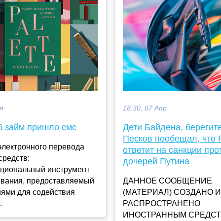
я
18:30, 07 Апр
б займ пришло смс
Дети Байдена, берегите
Песков пообещал, что 
электронного перевода
ответит на санкции про
средств:
дочерей Путина
циональный инструмент
вания, предоставляемый
ДАННОЕ СООБЩЕНИЕ
иями для содействия
(МАТЕРИАЛ) СОЗДАНО И
.
РАСПРОСТРАНЕНО
ИНОСТРАННЫМ СРЕДС