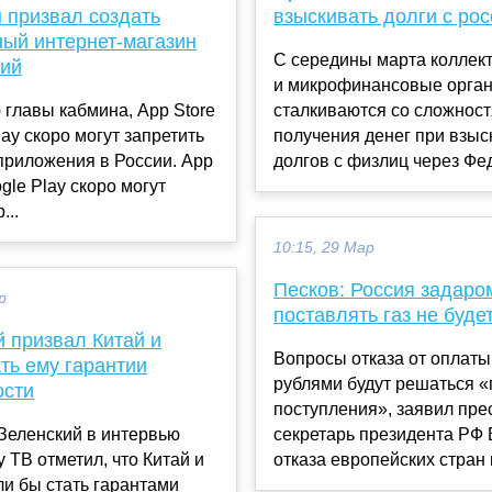
 призвал создать
взыскивать долги с ро
ный интернет-магазин
С середины марта коллект
ий
и микрофинансовые орга
главы кабмина, Аpp Store
сталкиваются со сложнос
lay скоро могут запретить
получения денег при взыс
приложения в России. Аpp
долгов с физлиц через Фед
ogle Play скоро могут
...
10:15, 29 Мар
Песков: Россия задаро
р
поставлять газ не буде
 призвал Китай и
Вопросы отказа от оплаты
ть ему гарантии
рублями будут решаться «
ости
поступления», заявил пре
Зеленский в интервью
секретарь президента РФ 
 ТВ отметил, что Китай и
отказа европейских стран п
и бы стать гарантами