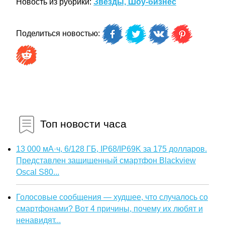
Новость из рубрики:
Звёзды, Шоу-бизнес
Поделиться новостью:
Топ новости часа
13 000 мА·ч, 6/128 ГБ, IP68/IP69K за 175 долларов.
Представлен защищенный смартфон Blackview
Oscal S80...
Голосовые сообщения — худшее, что случалось со
смартфонами? Вот 4 причины, почему их любят и
ненавидят...