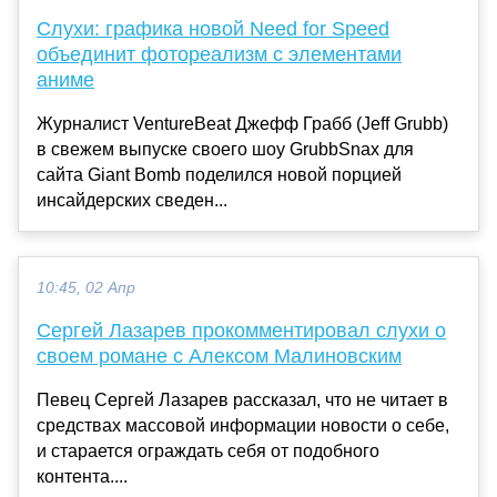
Слухи: графика новой Need for Speed
объединит фотореализм с элементами
аниме
Журналист VentureBeat Джефф Грабб (Jeff Grubb)
в свежем выпуске своего шоу GrubbSnax для
сайта Giant Bomb поделился новой порцией
инсайдерских сведен...
10:45, 02 Апр
Сергей Лазарев прокомментировал слухи о
своем романе с Алексом Малиновским
Певец Сергей Лазарев рассказал, что не читает в
средствах массовой информации новости о себе,
и старается ограждать себя от подобного
контента....