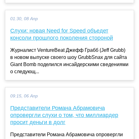
01:30, 08 Апр
Слухи: новая Need for Speed объедет
консоли прошлого поколения стороной
Журналист VentureBeat Джефф Грабб (Jeff Grubb)
в новом выпуске своего шоу GrubbSnax для сайта
Giant Bomb поделился инсайдерскими сведениями
о следующ...
09:15, 06 Апр
Представители Романа Абрамовича
опровергли слухи о том, что миллиардер
просит деньги в долг
Представители Романа Абрамовича опровергли