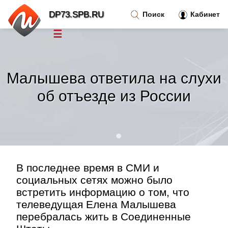
DP73.SPB.RU
Поиск
Кабинет
☰
Новости
»
Малышева ответила на слухи
Тренды новостей
»
об отъезде из России
Рубрики
»
Правила
»
В последнее время в СМИ и
Контакт
»
социальных сетях можно было
встретить информацию о том, что
телеведущая Елена Малышева
перебралась жить в Соединенные