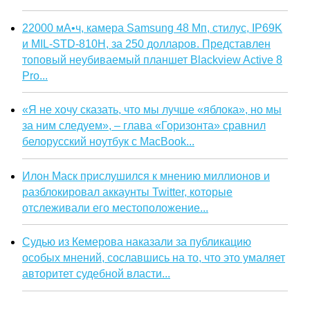
22000 мА•ч, камера Samsung 48 Мп, стилус, IP69K
и MIL-STD-810H, за 250 долларов. Представлен
топовый неубиваемый планшет Blackview Active 8
Pro...
«Я не хочу сказать, что мы лучше «яблока», но мы
за ним следуем», – глава «Горизонта» сравнил
белорусский ноутбук с MacBook...
Илон Маск прислушился к мнению миллионов и
разблокировал аккаунты Twitter, которые
отслеживали его местоположение...
Судью из Кемерова наказали за публикацию
особых мнений, сославшись на то, что это умаляет
авторитет судебной власти...