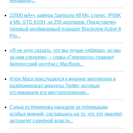
ненавидят...
22000 мА•ч, камера Samsung 48 Мп, стилус, IP69K
и MIL-STD-810H, за 250 долларов. Представлен
топовый неубиваемый планшет Blackview Active 8
Pro...
«Я не хочу сказать, что мы лучше «яблока», но мы
за ним следуем», – глава «Горизонта» сравнил
белорусский ноутбук с MacBook...
Илон Маск прислушился к мнению миллионов и
разблокировал аккаунты Twitter, которые
отслеживали его местоположение...
Судью из Кемерова наказали за публикацию
особых мнений, сославшись на то, что это умаляет
авторитет судебной власти...